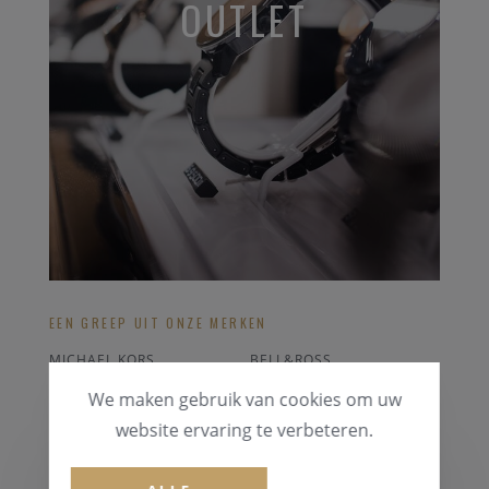
OUTLET
EEN GREEP UIT ONZE MERKEN
MICHAEL KORS
BELL&ROSS
RADO
BREITLING STRAPS
We maken gebruik van cookies om uw
LONGINES
ORIS
website ervaring te verbeteren.
ALLE OUTLET