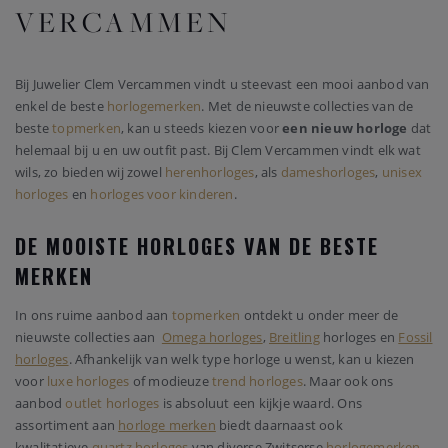
VERCAMMEN
Bij Juwelier Clem Vercammen vindt u steevast een mooi aanbod van
enkel de beste
horlogemerken
. Met de nieuwste collecties van de
beste
topmerken
, kan u steeds kiezen voor
een nieuw horloge
dat
helemaal bij u en uw outfit past. Bij Clem Vercammen vindt elk wat
wils, zo bieden wij zowel
herenhorloges
, als
dameshorloges
,
unisex
horloges
en
horloges voor kinderen
.
DE MOOISTE HORLOGES VAN DE BESTE
MERKEN
In ons ruime aanbod aan
topmerken
ontdekt u onder meer de
nieuwste collecties aan
Omega horloges
,
Breitling
horloges en
Fossil
horloges
. Afhankelijk van welk type horloge u wenst, kan u kiezen
voor
luxe horloges
of modieuze
trend horloges
. Maar ook ons
aanbod
outlet horloges
is absoluut een kijkje waard. Ons
assortiment aan
horloge merken
biedt daarnaast ook
kwalitatieve
quartz horloges
van diverse Zwitserse
horlogemerken
.