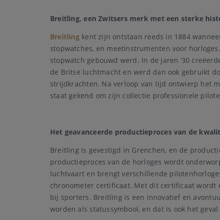
Breitling, een Zwitsers merk met een sterke hist
Breitling
kent zijn ontstaan reeds in 1884 wanneer 
stopwatches, en meetinstrumenten voor horloges. 
stopwatch gebouwd werd. In de jaren ’30 creëerd
de Britse luchtmacht en werd dan ook gebruikt doo
strijdkrachten. Na verloop van tijd ontwierp het
staat gekend om zijn collectie professionele pilot
Het geavanceerde productieproces van de kwalita
Breitling is gevestigd in Grenchen, en de producti
productieproces van de horloges wordt onderworpe
luchtvaart en brengt verschillende pilotenhorloge
chronometer certificaat. Met dit certificaat wordt
bij sporters. Breitling is een innovatief en avo
worden als statussymbool, en dat is ook het geval