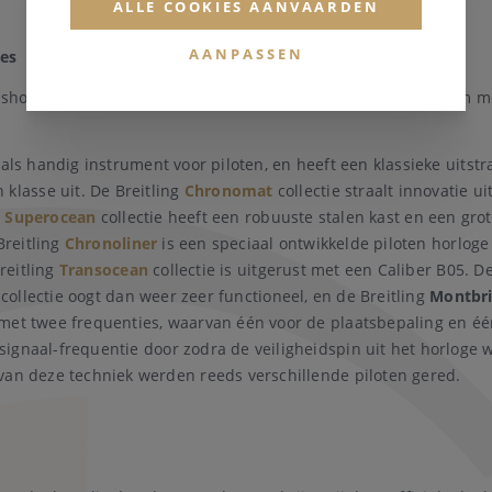
ALLE COOKIES AANVAARDEN
AANPASSEN
ies
shorloges. Het assortiment aan Breitling horloges is zeer ruim me
 als handig instrument voor piloten, en heeft een klassieke uitst
 klasse uit. De Breitling
Chronomat
collectie straalt innovatie u
g
Superocean
collectie heeft een robuuste stalen kast en een gro
Breitling
Chronoliner
is een speciaal ontwikkelde piloten horlo
reitling
Transocean
collectie is uitgerust met een Caliber B05. D
collectie oogt dan weer zeer functioneel, en de Breitling
Montbri
n met twee frequenties, waarvan één voor de plaatsbepaling en 
gnaal-frequentie door zodra de veiligheidspin uit het horloge w
van deze techniek werden reeds verschillende piloten gered.