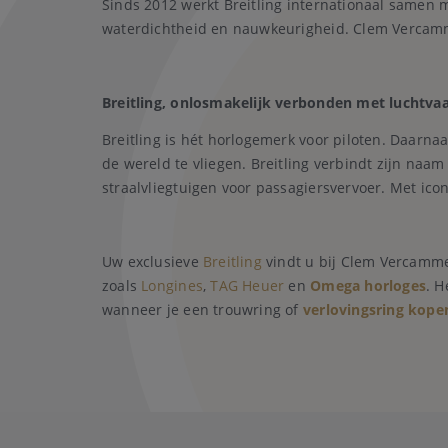
Sinds 2012 werkt Breitling internationaal samen me
waterdichtheid en nauwkeurigheid. Clem Vercammen
Breitling, onlosmakelijk verbonden met luchtvaa
Breitling is hét horlogemerk voor piloten. Daarna
de wereld te vliegen. Breitling verbindt zijn naa
straalvliegtuigen voor passagiersvervoer. Met ico
Uw exclusieve
Breitling
vindt u bij Clem Vercamm
zoals
Longines
,
TAG Heuer
en
Omega horloges
. H
wanneer je een trouwring of
verlovingsring kope