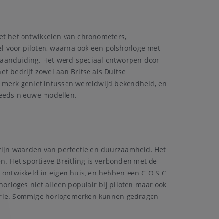
 met het ontwikkelen van chronometers,
l voor piloten, waarna ook een polshorloge met
umaanduiding. Het werd speciaal ontworpen door
t bedrijf zowel aan Britse als Duitse
e merk geniet intussen wereldwijd bekendheid, en
steeds nieuwe modellen.
an zijn waarden van perfectie en duurzaamheid. Het
. Het sportieve Breitling is verbonden met de
 ontwikkeld in eigen huis, en hebben een C.O.S.C.
horloges niet alleen populair bij piloten maar ook
tegorie. Sommige horlogemerken kunnen gedragen