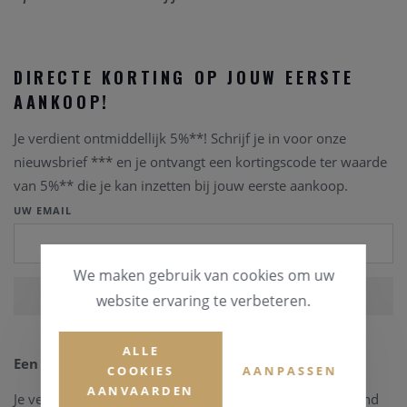
DIRECTE KORTING OP JOUW EERSTE
AANKOOP!
Je verdient ontmiddellijk 5%**! Schrijf je in voor onze
nieuwsbrief *** en je ontvangt een kortingscode ter waarde
van 5%** die je kan inzetten bij jouw eerste aankoop.
UW EMAIL
We maken gebruik van cookies om uw
website ervaring te verbeteren.
ALLE
Een mooi geschenk voor een vriend!
COOKIES
AANPASSEN
AANVAARDEN
Je verdient onmiddellijk 10%**!
Schrijf jezelf en een vriend