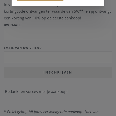
in voor onze nieuwsbrief ***. J
ouw vriend zal een
kortingcode ontvangen ter waarde van 5%**, en jij ontvangt
een korting van 10% op de eerste aankoop!
UW EMAIL
EMAIL VAN UW VRIEND
Bedankt en succes met je aankoop!
* Enkel geldig bij jouw eerstvolgende aankoop. Niet van