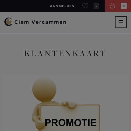
AANMELDEN
0
0
Togg
navig
KLANTENKAART