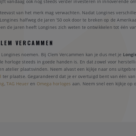
ijft vandaag ook nog steeds verder investeren in innoverende o
 steevast van het merk mag verwachten. Nadat Longines verschill
Longines halfweg de jaren ’50 ook door te breken op de Amerik
n de jaren heeft Longines zich weten te ontwikkelen tot één van
 CLEM VERCAMMEN
n Longines noemen. Bij Clem Vercammen kan je dus met je
Longi
efde horloge steeds in goede handen is. En dat zowel voor herstel
en atelier plaatsvinden. Neem alvast een kijkje naar ons uitgeb
l
ter plaatse. Gegarandeerd dat je er overtuigd bent van één van
ing
,
TAG Heuer
en
Omega horloges
aan. Neem snel een kijkje op 