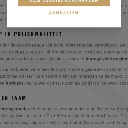
ALLE COOKIES AANVAARDEN
 stralen steevast elegantie uit. Met haar jarenlange ervaring is 
kend om haar horloges voor piloten. Daarnaast is Longines ook pa
AANPASSEN
aan ze voor.
P IN PRIJSKWALITEIT
er de Swatch Group valt en is internationaal verkrijgbaar. De j
van de productie bestaat uit horloges met drie wijzers, daarnaast
Longines sterk naar voor. Wie kiest voor een
horloge van Longine
aan te bieden van meerdere prijsklassen, gaande van 600 tot 900
t Longines ook een ruim assortiment aan modellen op de markt. 
od horloges
voor zowel dames, heren als kinderen, en weet ieder
 EN FAAM
 horlogemerk
met de langste geschiedenis in de Zwitserse horlo
ijdrage leverde aan de Oost-West navigatie in de luchtvaart. Dit
en met een vliegtuig met slechts één motor. Daarnaast heeft Long