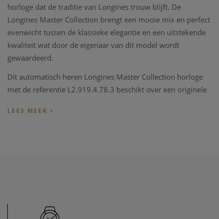
horloge dat de traditie van Longines trouw blijft. De
Longines Master Collection brengt een mooie mix en perfect
evenwicht tussen de klassieke elegantie en een uitstekende
kwaliteit wat door de eigenaar van dit model wordt
gewaardeerd.
Dit automatisch heren Longines Master Collection horloge
met de referentie L2.919.4.78.3 beschikt over een originele
zilveren wijzerplaat. Een krasvrij saffierglas beschermt deze
unieke wijzerplaat. De 42mm roestvrij staal kast wordt
gepresenteerd op een bruin lederen band met vouwsluiting.
Het horloge beschikt over een maanfase aanduiding.
Het binnenwerk, de motor van het horloge is een Longines
Caliber L899 automatisch gangwerk, en heeft een gemiddeld
gangreserve van 64 uur.
De Longines Master Collection wordt geleverd met een
originele Longines box, vergezeld met alle documenten en