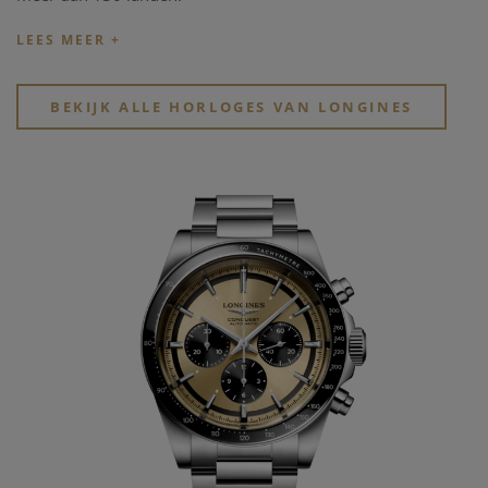
Het is allemaal begonnen in 1932 onder de leiding van
August Agassiz, met als bedrijfsnaam Agassiz & Co. Hij
bouwde al snel een mooi netwerk uit zoals ook in Noord
BEKIJK ALLE HORLOGES VAN LONGINES
America waar hij zijn producten kon verkopen.
In de jaren 50 neemt zijn neef Ernest Francillon de zaak over
en moderniseert de methodes voor de creatie van horloges,
en dit in samenwerking met Jacques David. Zo brengt hij alle
facetten van het horloge maken onder één dak wat de
efficiëntie ten goede komt. Hij heeft in 1967 deze horloge
fabriek gebouwd, en de naam
Longines
wordt geboren. Tot
vandaag is
Longines
de naam binnen de
horloge merken
die het langste in gebruik is in de Zwitserse horloge
industrie. De industrialisatie zet zijn opmars voort zodat in
begin jaren van de 20 ste eeuw reeds 1100 mensen
tewerkgesteld zijn in deze fabrieken.