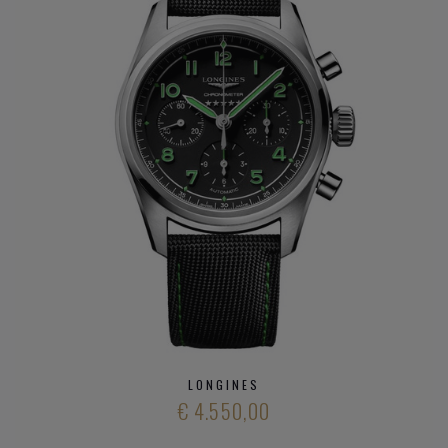
Heritage
Onze zaak beschikt over een officieel Longines herstelatelier.
U kan steeds uw
Longines
horloge
bezorgen voor een
periodiek onderhoud of voor een volledige revisie.
Heeft u verder vargen over het aanbod modieuze
horloge
merken
en
kwalitatieve horloge merken
kan u ons
steeds
op de hoogte brengen
.
LONGINES
€ 4.550,00