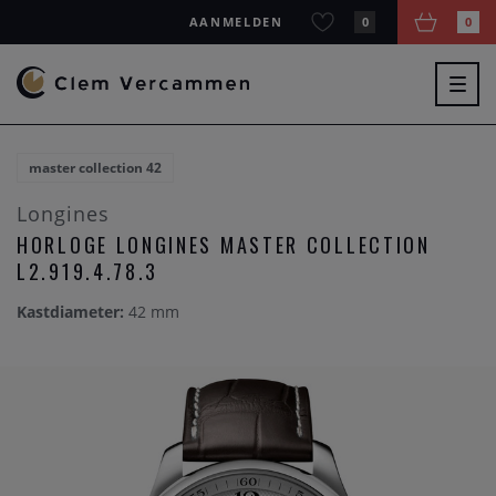
AANMELDEN
0
0
Togg
navig
master collection 42
Longines
HORLOGE LONGINES MASTER COLLECTION
L2.919.4.78.3
Kastdiameter:
42 mm