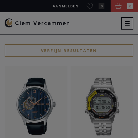
AANMELDEN
0
0
Togg
navig
VERFIJN RESULTATEN