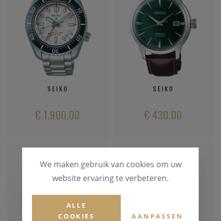
SEIKO
SEIKO
€ 1.900,00
€ 430,00
We maken gebruik van cookies om uw
website ervaring te verbeteren.
ALLE
COOKIES
AANPASSEN