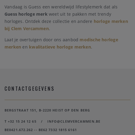
Vandaag is Guess een wereldwijd lifestylemerk dat als
Guess horloge merk
weet uit te pakken met trendy
horloges. Ontdek deze collectie en andere
horloge merken
bij Clem Vercammen
.
Laat je overtuigen door ons aanbod
modische horloge
merken
en
kwalitatieve horloge merken
.
CONTACTGEGEVENS
BERGSTRAAT 151, B-2220 HEIST OP DEN BERG
T +32 15 24 12 65
/
INFO@CLEMVERCAMMEN.BE
BE0421.672.262 -- BE62 7332 1815 6161