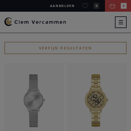
AANMELDEN
0
0
Togg
navig
VERFIJN RESULTATEN