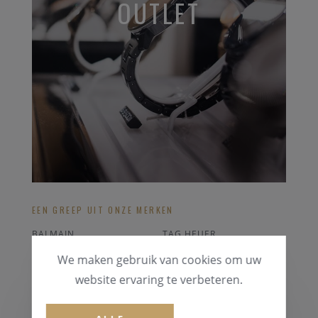
OUTLET
EEN GREEP UIT ONZE MERKEN
BALMAIN
TAG HEUER
GUESS
PONTIAC
We maken gebruik van cookies om uw
LONGINES
CERTINA
website ervaring te verbeteren.
ALLE OUTLET