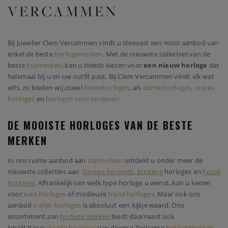
VERCAMMEN
Bij Juwelier Clem Vercammen vindt u steevast een mooi aanbod van
enkel de beste
horlogemerken
. Met de nieuwste collecties van de
beste
topmerken
, kan u steeds kiezen voor
een nieuw horloge
dat
helemaal bij u en uw outfit past. Bij Clem Vercammen vindt elk wat
wils, zo bieden wij zowel
herenhorloges
, als
dameshorloges
,
unisex
horloges
en
horloges voor kinderen
.
DE MOOISTE HORLOGES VAN DE BESTE
MERKEN
In ons ruime aanbod aan
topmerken
ontdekt u onder meer de
nieuwste collecties aan
Omega horloges
,
Breitling
horloges en
Fossil
horloges
. Afhankelijk van welk type horloge u wenst, kan u kiezen
voor
luxe horloges
of modieuze
trend horloges
. Maar ook ons
aanbod
outlet horloges
is absoluut een kijkje waard. Ons
assortiment aan
horloge merken
biedt daarnaast ook
kwalitatieve
quartz horloges
van diverse Zwitserse
horlogemerken
.