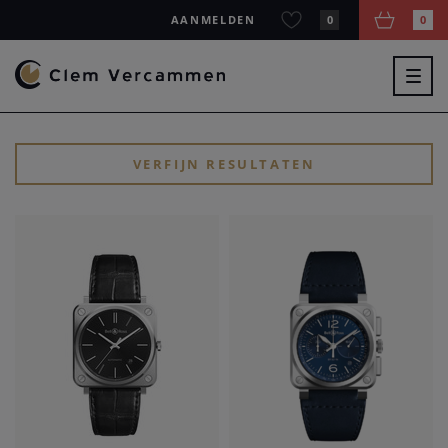
AANMELDEN
0
0
Togg
navig
VERFIJN RESULTATEN