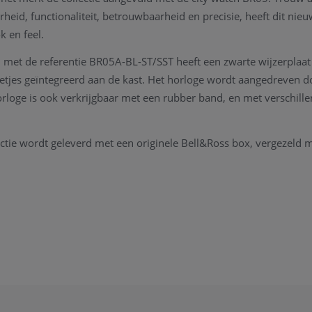
rheid, functionaliteit, betrouwbaarheid en precisie, heeft dit ni
k en feel.
met de referentie BR05A-BL-ST/SST heeft een zwarte wijzerplaat
etjes geïntegreerd aan de kast. Het horloge wordt aangedreven d
orloge is ook verkrijgbaar met een rubber band, en met verschill
ctie wordt geleverd met een originele Bell&Ross box, vergezeld 
ie ivm het horloge, de collectie van Bell&Ross, kan u steeds
cont
rd staan.
Bell&Ross horloge heeft op periodieke momenten
een onderhoud
hnisch instrument te kunnen garanderen. Welkom in onze horloge