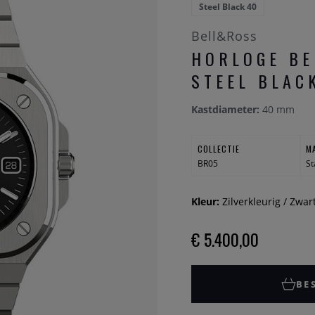
Steel Black 40
Bell&Ross
HORLOGE BE
STEEL BLAC
Kastdiameter:
40 mm
COLLECTIE
M
BR05
St
Kleur:
Zilverkleurig / Zwar
€ 5.400,00
BE