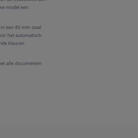
euwe model een
 in een 40 mm staal
oor het automatisch
ende kleuren
met alle documenten
act
opnemen. We
nodig om een goede
 onderhouds atelier.