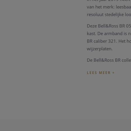
van het merk: leesbaa
resoluut stedelijke loo
Deze Bell&Ross BR 05 
kast. De armband is n
BR caliber 321. Het h
wijzerplaten.
De Bell&Ross BR colle
en de garantie kaart.
Wenst u meer informat
zullen u graag te woo
Opmerking:
ook dit 
prestatie van het tec