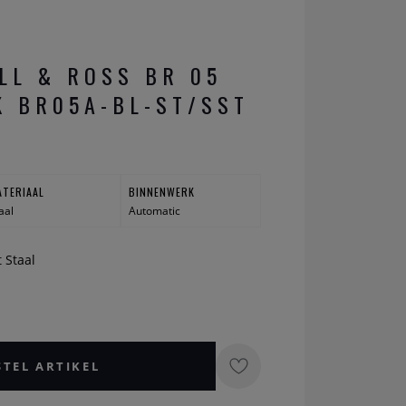
LL & ROSS BR 05
K BR05A-BL-ST/SST
ATERIAAL
BINNENWERK
aal
Automatic
t Staal
STEL ARTIKEL