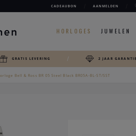
CADEAUBON
AANMELDEN
HORLOGES
JUWELEN
GRATIS LEVERING
2 JAAR GARANTI
orloge Bell & Ross BR 05 Steel Black BR05A-BL-ST/SST