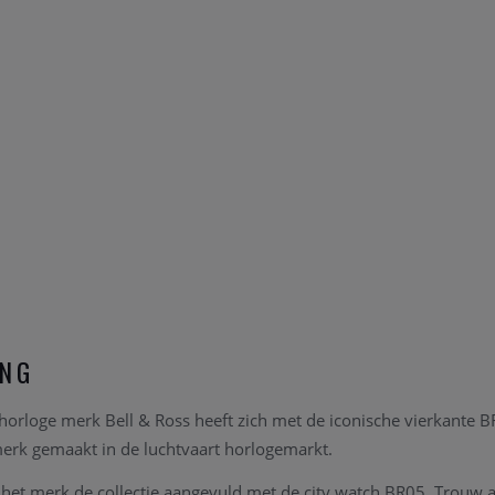
ING
horloge merk Bell & Ross heeft zich met de iconische vierkante BR
rk gemaakt in de luchtvaart horlogemarkt.
t het merk de collectie aangevuld met de city watch BR05. Trouw