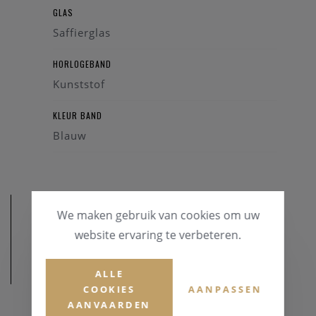
GLAS
Saffierglas
HORLOGEBAND
Kunststof
KLEUR BAND
Blauw
We maken gebruik van cookies om uw
website ervaring te verbeteren.
AFMETINGEN
ALLE
COOKIES
AANPASSEN
AANVAARDEN
KASTDIAMETER