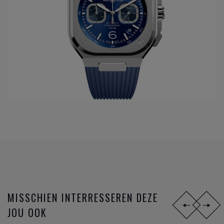
extra dimensie van precisie en verfijning geeft.
De collecties van het
horloge merk Bell&Ross
horen tot de
kwalitatieve horloge merken
en zijn:
Ook voor een correcte na-verkoop kan u terecht in onze
zaak. Zo beschikt onze zaak over een officieel Breitling -
Omega - TAG Heuer - Longines - Rado ...
service center
.
Neem gerust een kijkje naar de
horloge merken van Clem
Vercammen
.
MISSCHIEN INTERRESSEREN DEZE
JOU OOK