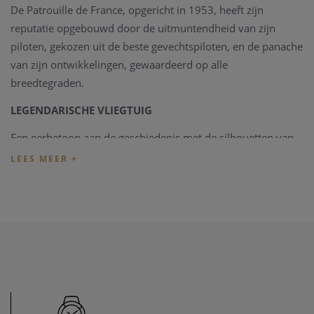
De Patrouille de France, opgericht in 1953, heeft zijn
reputatie opgebouwd door de uitmuntendheid van zijn
piloten, gekozen uit de beste gevechtspiloten, en de panache
van zijn ontwikkelingen, gewaardeerd op alle
breedtegraden.
LEGENDARISCHE VLIEGTUIG
Een eerbetoon aan de geschiedenis met de silhouetten van
de 5 vliegtuigen die hebben gevlogen sinds de oprichting
van de Patrouille de France in 1953 op de achterkant van de
keramische kast.
EEN HOOGVLIEGENDE HORLOGE
Het blauw van de wijzerplaat doet denken aan de kleur van
de Alpha Jet van de Patrouille de France.
Het insigne van dit
elite-displayteam en het specifieke logo van zijn 70ste
verjaardag verschijnen in het hart van deze wijzerplaat,