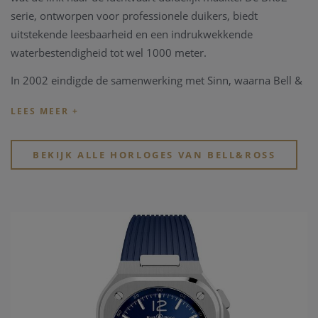
serie, ontworpen voor professionele duikers, biedt
uitstekende leesbaarheid en een indrukwekkende
waterbestendigheid tot wel 1000 meter.
In 2002 eindigde de samenwerking met Sinn, waarna Bell &
Ross zijn eigen onafhankelijke productie begon in La Chaux-
de-Fonds, Zwitserland. Het merk staat bekend om zijn
unieke esthetiek, die elementen van luchtvaartinstrumenten,
maritieme precisie en robuuste functionaliteit combineert.
BEKIJK ALLE HORLOGES VAN BELL&ROSS
Dit komt tot uiting in de vier kernprincipes van Bell & Ross:
optimale waterdichtheid, nauwkeurige Zwitserse
mechanische bewegingen, heldere visuele indicatoren zoals
die op vliegtuiginstrumenten, en speciale functies die zijn
ontworpen voor specifieke toepassingen.
Bijna de volledige collectie van Bell & Ross bestaat uit
automatische horloges, met uitzondering van de verfijnde
quartz-bewegingen in de BR S collectie, die het merk een