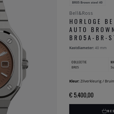
BR05 Brown steel 40
Bell&Ross
HORLOGE BE
AUTO BROWN
BR05A-BR-S
Kastdiameter:
40 mm
COLLECTIE
M
BR05
St
Kleur:
Zilverkleurig / Brui
€ 5.400,00
BE