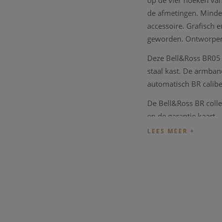
op de vier hoeken van
de afmetingen. Minder
accessoire. Grafisch e
geworden. Ontworpen v
Deze Bell&Ross BR05 
staal kast. De armban
automatisch BR calibe
De Bell&Ross BR colle
en de garantie kaart.
Wenst u meer informat
zullen u graag te woo
Opmerking:
ook dit 
prestatie van het tec