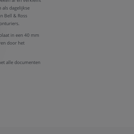
eken af en verkleint
als dagelijkse
an Bell & Ross
onturiers.
plaat in een 40 mm
ven door het
met alle documenten
act
opnemen. We
nodig om een goede
 onderhouds atelier.