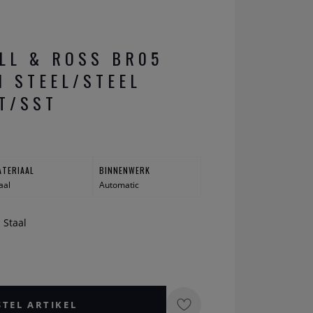
LL & ROSS BR05
 STEEL/STEEL
T/SST
ATERIAAL
BINNENWERK
aal
Automatic
n Staal
STEL ARTIKEL