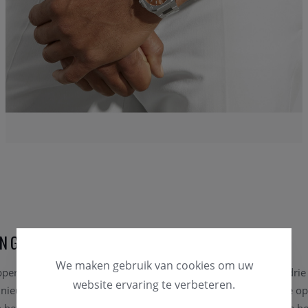
ING
We maken gebruik van cookies om uw
er Brown-horloge maakt deel uit van de BR 05-familie met drie 
website ervaring te verbeteren.
n nieuwe versie van de beroemde vierkante kast met een ronde o