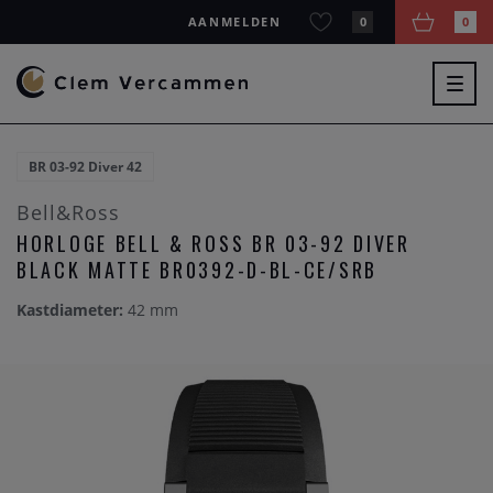
AANMELDEN
0
0
Togg
navig
BR 03-92 Diver 42
Bell&Ross
HORLOGE BELL & ROSS BR 03-92 DIVER
BLACK MATTE BR0392-D-BL-CE/SRB
Kastdiameter:
42 mm