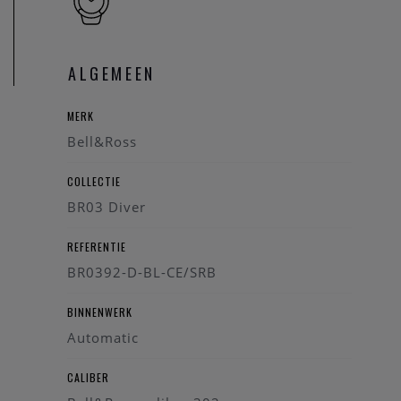
te woord staan.
Opmerking:
ook dit Bell&Ross horloge heeft op periodieke
momenten
een onderhoud
nodig om een goede prestatie
ALGEMEEN
van het technisch instrument te kunnen garanderen.
MERK
Bell&Ross
COLLECTIE
BR03 Diver
REFERENTIE
BR0392-D-BL-CE/SRB
BINNENWERK
Automatic
CALIBER