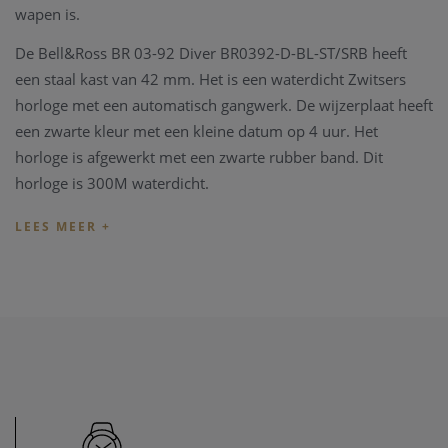
wapen is.
De Bell&Ross BR 03-92 Diver BR0392-D-BL-ST/SRB heeft
een staal kast van 42 mm. Het is een waterdicht Zwitsers
horloge met een automatisch gangwerk. De wijzerplaat heeft
een zwarte kleur met een kleine datum op 4 uur. Het
horloge is afgewerkt met een zwarte rubber band. Dit
horloge is 300M waterdicht.
Het binnenwerk, de motor van het horloge, is een
automatisch gangwerk en heeft een gemiddeld gangreserve
van 40 uren.
De Bell&Ross BR collectie wordt geleverd met een
originele Bell&Ross box, vergezeld met alle documenten en
de garantie kaart.
Wenst u meer informatie ivm het horloge, de
collectie van
Bell&Ross
, kan u steeds
contact
opnemen. We zullen u graag