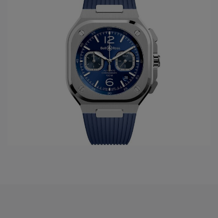
Bijna de volledige collectie van Bell & Ross bestaat uit
automatische horloges, met uitzondering van de verfijnde
quartz-bewegingen in de BR S collectie, die het merk een
extra dimensie van precisie en verfijning geeft.
De collecties van het
horloge merk Bell&Ross
horen tot de
kwalitatieve horloge merken
en zijn:
Ook voor een correcte na-verkoop kan u terecht in onze
zaak. Zo beschikt onze zaak over een officieel Breitling -
Omega - TAG Heuer - Longines - Rado ...
service center
.
Neem gerust een kijkje naar de
horloge merken van Clem
Vercammen
.