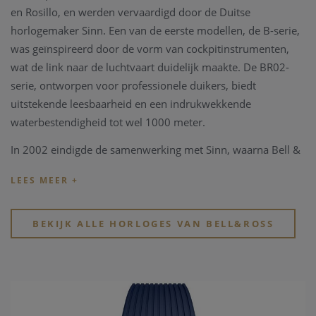
en Rosillo, en werden vervaardigd door de Duitse
horlogemaker Sinn. Een van de eerste modellen, de B-serie,
was geïnspireerd door de vorm van cockpitinstrumenten,
wat de link naar de luchtvaart duidelijk maakte. De BR02-
serie, ontworpen voor professionele duikers, biedt
uitstekende leesbaarheid en een indrukwekkende
waterbestendigheid tot wel 1000 meter.
In 2002 eindigde de samenwerking met Sinn, waarna Bell &
Ross zijn eigen onafhankelijke productie begon in La Chaux-
de-Fonds, Zwitserland. Het merk staat bekend om zijn
unieke esthetiek, die elementen van luchtvaartinstrumenten,
maritieme precisie en robuuste functionaliteit combineert.
BEKIJK ALLE HORLOGES VAN BELL&ROSS
Dit komt tot uiting in de vier kernprincipes van Bell & Ross:
optimale waterdichtheid, nauwkeurige Zwitserse
mechanische bewegingen, heldere visuele indicatoren zoals
die op vliegtuiginstrumenten, en speciale functies die zijn
ontworpen voor specifieke toepassingen.