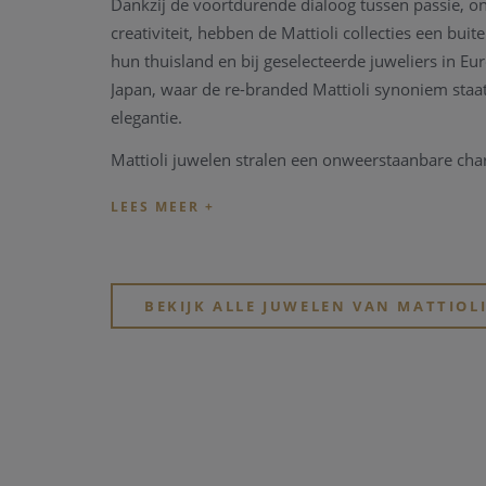
Dankzij de voortdurende dialoog tussen passie, on
creativiteit, hebben de Mattioli collecties een bu
hun thuisland en bij geselecteerde juweliers in Eu
Japan, waar de re-branded Mattioli synoniem staat 
elegantie.
Mattioli juwelen stralen een onweerstaanbare char
maar met een classic touch.
Hun collecties veroveren de harten van dynamisc
houden van juwelen en ze zien als zowel een veelz
onvervangbaar teken van onderscheid.
BEKIJK ALLE JUWELEN VAN MATTIOL
Hun “Puzzle” collectie is uiterst innovatief en veel
zich vooral door de verwisselbare, gekleurde par