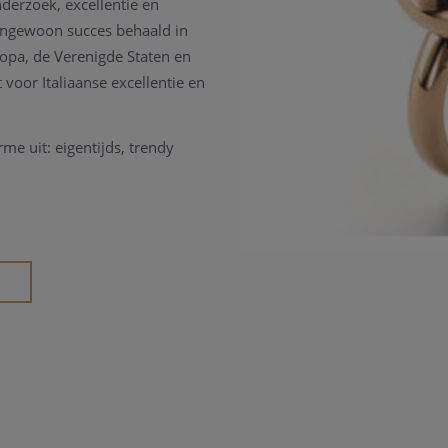
derzoek, excellentie en
itengewoon succes behaald in
ropa, de Verenigde Staten en
voor Italiaanse excellentie en
me uit: eigentijds, trendy
he, geavanceerde vrouwen die
ijdige reisgenoot als een
I
zijdig! De collectie kenmerkt
elmoeren en houten “puzzles”.