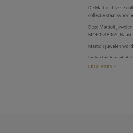
De Mattioli Puzzle col
collectie staat synoni
Deze Mattioli juwelen 
MOR054B065. Naast de
Mattioli juwelen word
Indien het juweel ni
atelier
. Zo zijn ook a
naar uw wens en sma
Heeft u verder vragen
U bent ook steeds wel