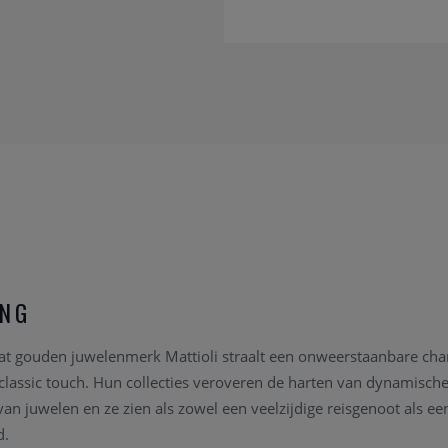
ING
aat gouden juwelenmerk Mattioli straalt een onweerstaanbare char
lassic touch. Hun collecties veroveren de harten van dynamisch
n juwelen en ze zien als zowel een veelzijdige reisgenoot als e
d.