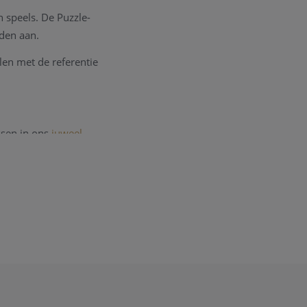
en speels. De Puzzle-
eden aan.
llen met de referentie
ssen in ons
juweel
 juwelen uittekenen