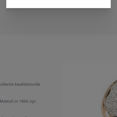
ollectie kwaliteitsvolle
 Mattioli in 1860 zijn