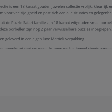
lectie is een 18 karaat gouden juwelen collectie vrolijk, kleurrijk 
em voor veelzijdigheid en past zich aan alle situaties en gelegenh
uit de Puzzle Safari familie zijn 18 karaat witgouden small oorbe
ze oorbellen zijn nog 2 paar verwisselbare puzzles inbegrepen.
en geleverd in een eigen luxe Mattioli verpakking.
et overeenkomt met uw wens, kunnen we het juweel steeds aanpa
l uw juweel herstellingen welkom in onze zaak, alsook kunnen we
ak.
 kan u steeds
contact
opnemen.
kom in onze fysieke winkel te Heist-op-den-Berg.