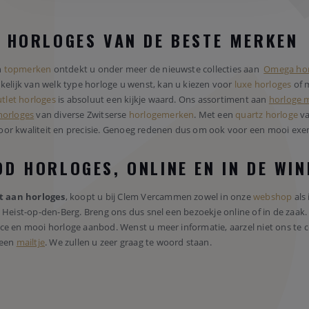
E HORLOGES VAN DE BESTE MERKEN
n
topmerken
ontdekt u onder meer de nieuwste collecties aan
Omega hor
nkelijk van welk type horloge u wenst, kan u kiezen voor
luxe horloges
of 
tlet horloges
is absoluut een kijkje waard. Ons assortiment aan
horloge 
horloges
van diverse Zwitserse
horlogemerken
. Met een
quartz horloge
va
oor kwaliteit en precisie. Genoeg redenen dus om ook voor een mooi exe
D HORLOGES, ONLINE EN IN DE WI
t aan horloges
, koopt u bij Clem Vercammen zowel in onze
webshop
als 
n Heist-op-den-Berg. Breng ons dus snel een bezoekje online of in de zaa
ce en mooi horloge aanbod. Wenst u meer informatie, aarzel niet ons te c
 een
mailtje
. We zullen u zeer graag te woord staan.