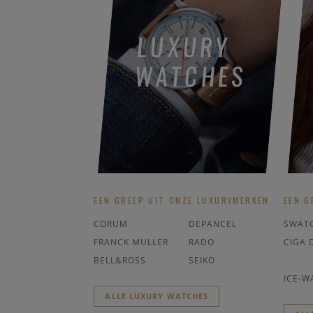
LUXURY
WATCHES
EEN GREEP UIT ONZE LUXURYMERKEN
EEN G
CORUM
DEPANCEL
SWAT
FRANCK MULLER
RADO
CIGA 
BELL&ROSS
SEIKO
ICE-W
ALLE LUXURY WATCHES