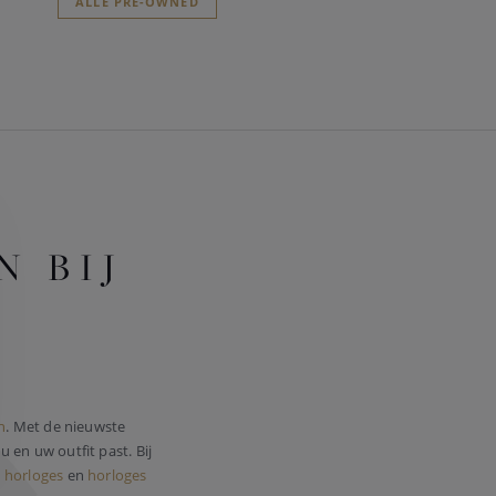
ALLE PRE-OWNED
 BIJ
n
. Met de nieuwste
u en uw outfit past. Bij
 horloges
en
horloges