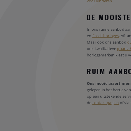
voor kinderen
.
DE MOOIST
In ons ruime aanbod aa
en
Fossil horloges
. Afha
Maar ook ons aanbod
ou
ook kwalitatieve
quartz 
horlogemerken kiest u v
RUIM AANBO
Ons mooie assortimen
gelegen in het hartje va
op een uitstekende servi
de
contact pagina
of via