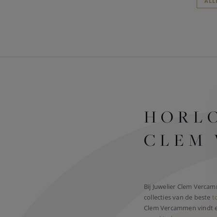
ALL
HORLO
CLEM
Bij Juwelier Clem Verca
collecties van de beste
t
Clem Vercammen vindt el