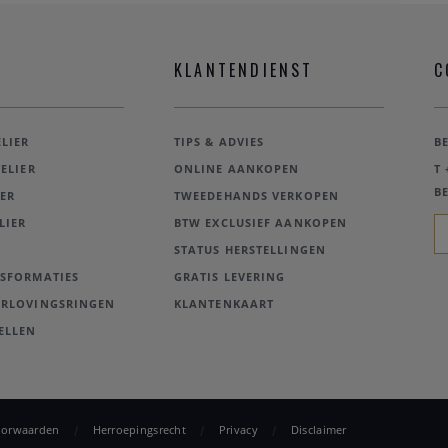
KLANTENDIENST
C
LIER
TIPS & ADVIES
B
ELIER
ONLINE AANKOPEN
T 
BE
ER
TWEEDEHANDS VERKOPEN
LIER
BTW EXCLUSIEF AANKOPEN
STATUS HERSTELLINGEN
NSFORMATIES
GRATIS LEVERING
ERLOVINGSRINGEN
KLANTENKAART
ELLEN
oorwaarden
Herroepingsrecht
Privacy
Disclaimer