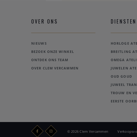
OVER ONS
DIENSTEN
NIEUWS
HORLOGE ATE
BEZOEK ONZE WINKEL
BREITLING AT
ONTDEK ONS TEAM
OMEGA ATELI
OVER CLEM VERCAMMEN
JUWELEN ATE
OUD GOUD
JUWEEL TRA
TROUW EN V
EERSTE OORB
© 2026 Clem Vercammen
Verkoopsv