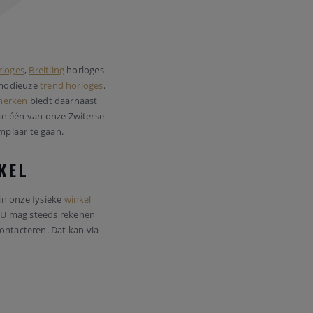
loges
,
Breitling
horloges
modieuze
trend horloges
.
merken
biedt daarnaast
n één van onze Zwiterse
mplaar te gaan.
NKEL
in onze fysieke
winkel
k. U mag steeds rekenen
ontacteren. Dat kan via