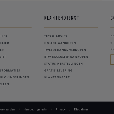
KLANTENDIENST
C
LIER
TIPS & ADVIES
B
ELIER
ONLINE AANKOPEN
T 
BE
ER
TWEEDEHANDS VERKOPEN
LIER
BTW EXCLUSIEF AANKOPEN
STATUS HERSTELLINGEN
NSFORMATIES
GRATIS LEVERING
ERLOVINGSRINGEN
KLANTENKAART
ELLEN
oorwaarden
Herroepingsrecht
Privacy
Disclaimer