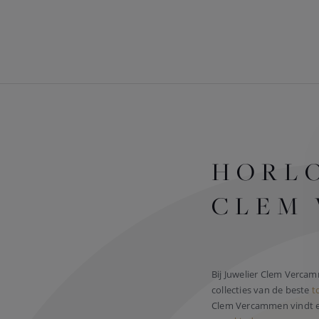
HORLO
CLEM
Bij Juwelier Clem Verca
collecties van de beste
t
Clem Vercammen vindt el