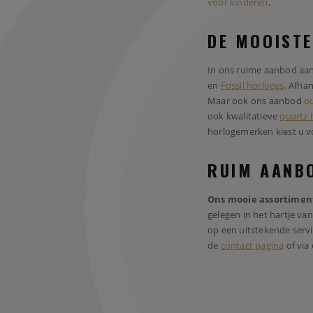
voor kinderen
.
DE MOOIST
In ons ruime aanbod aa
en
Fossil horloges
. Afha
Maar ook ons aanbod
ou
ook kwalitatieve
quartz 
horlogemerken kiest u v
RUIM AANBO
Ons mooie assortimen
gelegen in het hartje va
op een uitstekende servi
de
contact pagina
of via