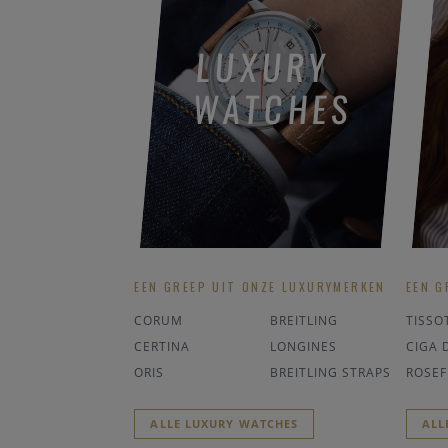
LUXURY
WATCHES
EEN GREEP UIT ONZE LUXURYMERKEN
EEN G
CORUM
BREITLING
TISSO
CERTINA
LONGINES
CIGA 
ORIS
BREITLING STRAPS
ROSEF
ALLE LUXURY WATCHES
ALL