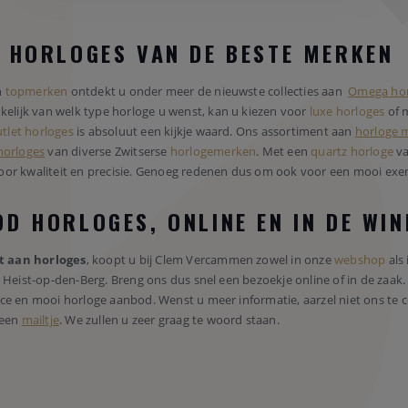
E HORLOGES VAN DE BESTE MERKEN
n
topmerken
ontdekt u onder meer de nieuwste collecties aan
Omega hor
nkelijk van welk type horloge u wenst, kan u kiezen voor
luxe horloges
of 
tlet horloges
is absoluut een kijkje waard. Ons assortiment aan
horloge 
horloges
van diverse Zwitserse
horlogemerken
. Met een
quartz horloge
va
oor kwaliteit en precisie. Genoeg redenen dus om ook voor een mooi exe
D HORLOGES, ONLINE EN IN DE WI
t aan horloges
, koopt u bij Clem Vercammen zowel in onze
webshop
als 
n Heist-op-den-Berg. Breng ons dus snel een bezoekje online of in de zaa
ce en mooi horloge aanbod. Wenst u meer informatie, aarzel niet ons te c
 een
mailtje
. We zullen u zeer graag te woord staan.