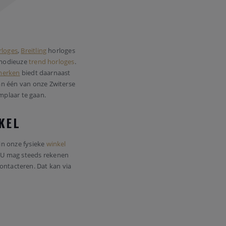
loges
,
Breitling
horloges
modieuze
trend horloges
.
merken
biedt daarnaast
n één van onze Zwiterse
mplaar te gaan.
NKEL
in onze fysieke
winkel
k. U mag steeds rekenen
ontacteren. Dat kan via