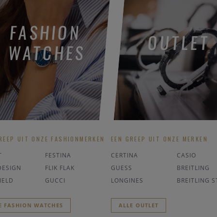
FASHION
OUTLET
WATCHES
REEP UIT ONZE FASHIONMERKEN
EEN GREEP UIT ONZE MERKEN
T
FESTINA
CERTINA
CASIO
DESIGN
FLIK FLAK
GUESS
BREITLING
IELD
GUCCI
LONGINES
BREITLING S
E FASHION WATCHES
ALLE OUTLET