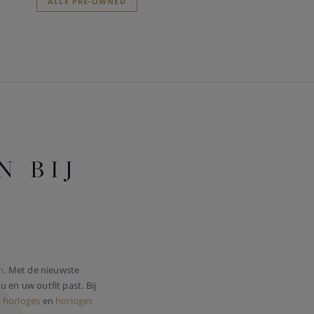
ALLE PRE-OWNED
 BIJ
n
. Met de nieuwste
u en uw outfit past. Bij
 horloges
en
horloges