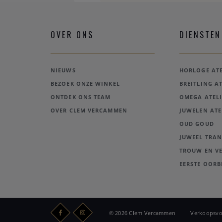
OVER ONS
DIENSTEN
NIEUWS
HORLOGE ATE
BEZOEK ONZE WINKEL
BREITLING AT
ONTDEK ONS TEAM
OMEGA ATELI
OVER CLEM VERCAMMEN
JUWELEN ATE
OUD GOUD
JUWEEL TRA
TROUW EN V
EERSTE OORB
© 2026 Clem Vercammen
Verkoopsv