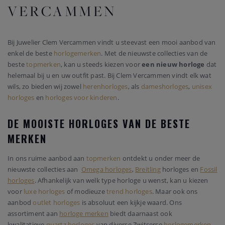
VERCAMMEN
Bij Juwelier Clem Vercammen vindt u steevast een mooi aanbod van
enkel de beste
horlogemerken
. Met de nieuwste collecties van de
beste
topmerken
, kan u steeds kiezen voor
een nieuw horloge
dat
helemaal bij u en uw outfit past. Bij Clem Vercammen vindt elk wat
wils, zo bieden wij zowel
herenhorloges
, als
dameshorloges
,
unisex
horloges
en
horloges voor kinderen
.
DE MOOISTE HORLOGES VAN DE BESTE
MERKEN
In ons ruime aanbod aan
topmerken
ontdekt u onder meer de
nieuwste collecties aan
Omega horloges
,
Breitling
horloges en
Fossil
horloges
. Afhankelijk van welk type horloge u wenst, kan u kiezen
voor
luxe horloges
of modieuze
trend horloges
. Maar ook ons
aanbod
outlet horloges
is absoluut een kijkje waard. Ons
assortiment aan
horloge merken
biedt daarnaast ook
kwalitatieve
quartz horloges
van diverse Zwitserse
horlogemerken
.