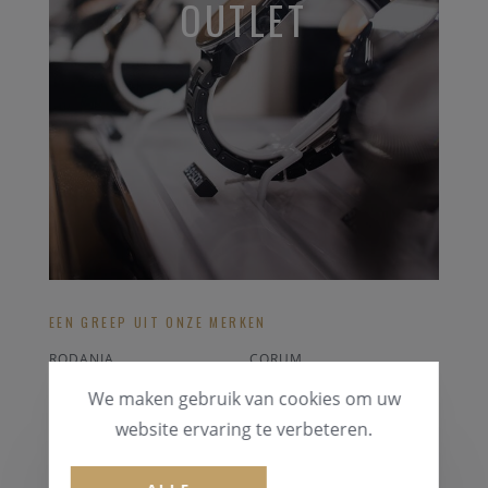
OUTLET
EEN GREEP UIT ONZE MERKEN
RODANIA
CORUM
RADO
LOTUS
We maken gebruik van cookies om uw
CASIO
PONTIAC
website ervaring te verbeteren.
ALLE OUTLET