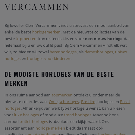
VERCAMMEN
Bij Juwelier Clem Vercammen vindt u steevast een mooi aanbod van
enkel de beste
horlogemerken
. Met de nieuwste collecties van de
beste
topmerken
, kan u steeds kiezen voor
een nieuw horloge
dat
helemaal bij u en uw outfit past. Bij Clem Vercammen vindt elk wat
wils, zo bieden wij zowel
herenhorloges
, als
dameshorloges
,
unisex
horloges
en
horloges voor kinderen
.
DE MOOISTE HORLOGES VAN DE BESTE
MERKEN
In ons ruime aanbod aan
topmerken
ontdekt u onder meer de
nieuwste collecties aan
Omega horloges
,
Breitling
horloges en
Fossil
horloges
. Afhankelijk van welk type horloge u wenst, kan u kiezen
voor
luxe horloges
of modieuze
trend horloges
. Maar ook ons
aanbod
outlet horloges
is absoluut een kijkje waard. Ons
assortiment aan
horloge merken
biedt daarnaast ook
kwalitatieve
quartz horloges
van diverse Zwitserse
horlogemerken
.