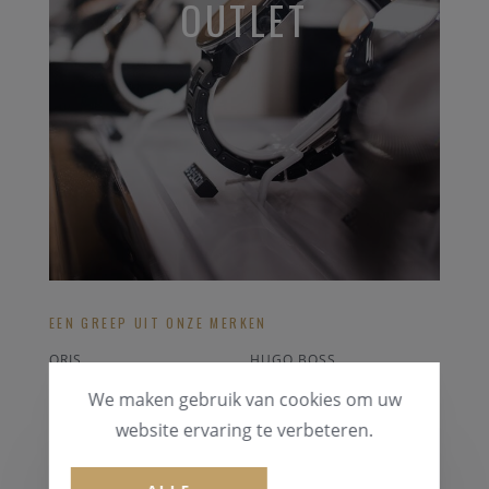
OUTLET
EEN GREEP UIT ONZE MERKEN
ORIS
HUGO BOSS
RADO
MICHAEL KORS
We maken gebruik van cookies om uw
BREITLING
CORUM
website ervaring te verbeteren.
ALLE OUTLET