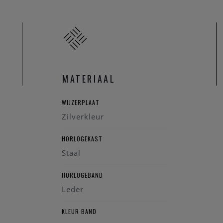
 Longines horloge graag onderhouden volgens de regels van de ho
MATERIAAL
WIJZERPLAAT
Zilverkleur
HORLOGEKAST
Staal
HORLOGEBAND
Leder
KLEUR BAND