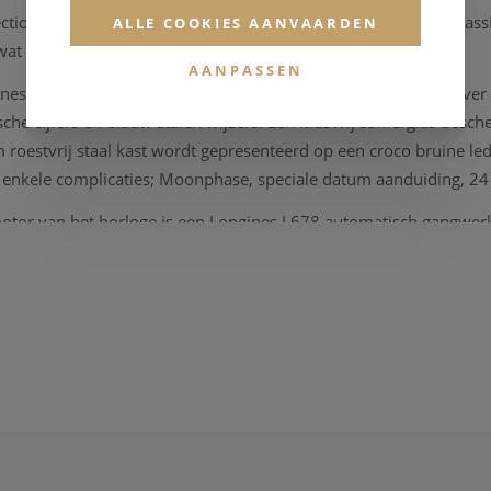
ction brengt een mooie mix en perfect evenwicht tussen de klass
ALLE COOKIES AANVAARDEN
 wat door de eigenaar van dit model wordt gewaardeerd.
AANPASSEN
nes heren horloge met de referentie
L2.773.4.78.3
beschikt over 
che cijfers en blauw stalen wijzers. Een krasvrij saffierglas besc
 roestvrij staal kast wordt gepresenteerd op een croco bruine l
 enkele complicaties; Moonphase, speciale datum aanduiding, 24 
otor van het horloge is een Longines L678 automatisch gangwerk
e van 42 uren.
llection wordt geleverd met een originele Longines box, vergeze
antie kaart.
ie ivm het horloge, de collectie van
Longines
, kan u steeds
conta
rd staan.
Longines horloge heeft op periodieke momenten een
onderhoud
hnisch instrument te kunnen garanderen. Onze zaak beschikt over