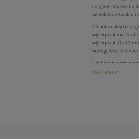
Longines Master Colle
uitstekende kwaliteit
Dit automatisch Longi
wijzerplaat met Arabis
wijzerplaat. De 42 mm
horloge beschikt over
Het binnenwerk, de m
gemiddeld gangreserv
De Longines Master Co
documenten en de gar
Wenst u meer informat
zullen u graag te woo
Opmerking:
ook dit 
prestatie van het tec