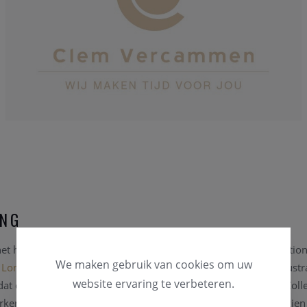
ING
het horloge bedrijf produceert
Longines
uitzonderlijke en traditi
We maken gebruik van cookies om uw
 Longines Master Collection
, gebouwd in 2005, de perfecte illustr
website ervaring te verbeteren.
dat de traditie van Longines trouw blijft. De volledige Master Coll
ken, met een eenvoudig gangwerk, of met gangwerken voorzien 