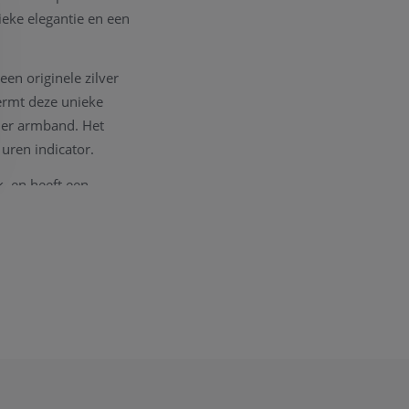
ieke elegantie en een
een originele zilver
hermt deze unieke
eder armband. Het
uren indicator.
, en heeft een
ld met alle
ct
opnemen. We
nodig om een goede
 een Longines Service