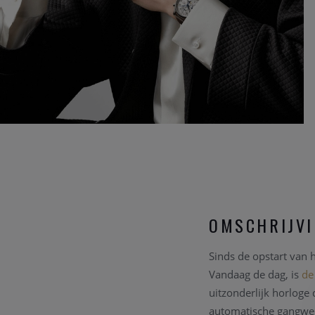
OMSCHRIJV
Sinds de opstart van 
Vandaag de dag, is
de
uitzonderlijk horloge 
automatische gangwer