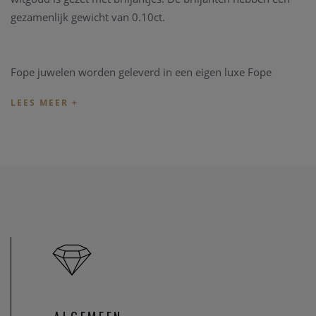
gezamenlijk gewicht van 0.10ct.
Fope juwelen worden geleverd in een eigen luxe Fope
verpakking.
Indien het juweel niet overeenkomt met uw wens, kunnen
we het juweel steeds aanpassen in ons
juweel atelier.
Zo zijn
ook al uw juweel herstellingen welkom in onze zaak, alsook
kunnen we juwelen uittekenen naar uw wens en smaak.
Heeft u verder vragen kan u steeds
contact
opnemen.