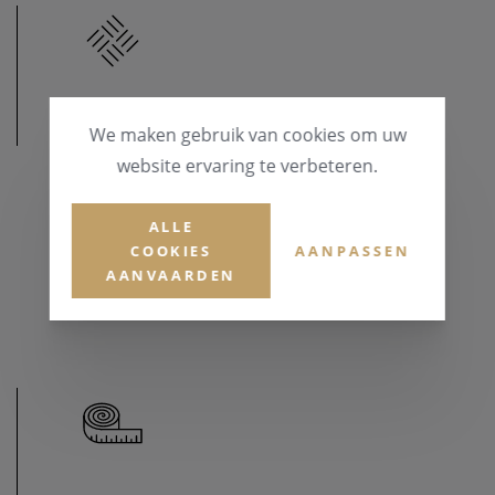
MATERIAAL
We maken gebruik van cookies om uw
website ervaring te verbeteren.
MATERIAAL & KLEUR
Goud 18 karaat
ALLE
COOKIES
AANPASSEN
EDELSTENEN
AANVAARDEN
Briljant