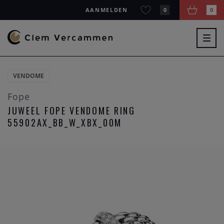
AANMELDEN
0
0
Togg
navig
VENDOME
Fope
JUWEEL FOPE VENDOME RING
55902AX_BB_W_XBX_00M