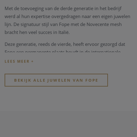
Met de toevoeging van de derde generatie in het bedrijf
werd al hun expertise overgedragen naar een eigen juwelen
lijn. De signatuur stijl van Fope met de Novecente mesh
bracht hen veel succes in Italië.
Deze generatie, reeds de vierde, heeft ervoor gezorgd dat
Fope een permanente plaats houdt in de internationale
markt van juwelen en er uitspringt als een van de symbolen
van de Made in Italy elegantie en kwaliteit.
De productie bevindt zich nog altijd in Vicenza, Italië, niet ver
BEKIJK ALLE JUWELEN VAN FOPE
van het originele complex waar Fope begonnen is.