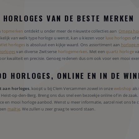
E HORLOGES VAN DE BESTE MERKEN
n
topmerken
ontdekt u onder meer de nieuwste collecties aan
Omega hor
nkelijk van welk type horloge u wenst, kan u kiezen voor
luxe horloges
of 
tlet horloges
is absoluut een kijkje waard. Ons assortiment aan
horloge 
horloges
van diverse Zwitserse
horlogemerken
. Met een
quartz horloge
va
oor kwaliteit en precisie. Genoeg redenen dus om ook voor een mooi exe
D HORLOGES, ONLINE EN IN DE WI
t aan horloges
, koopt u bij Clem Vercammen zowel in onze
webshop
als 
n Heist-op-den-Berg. Breng ons dus snel een bezoekje online of in de zaa
ce en mooi horloge aanbod. Wenst u meer informatie, aarzel niet ons te c
 een
mailtje
. We zullen u zeer graag te woord staan.