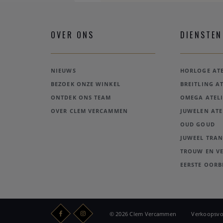
OVER ONS
DIENSTEN
NIEUWS
HORLOGE ATE
BEZOEK ONZE WINKEL
BREITLING AT
ONTDEK ONS TEAM
OMEGA ATELI
OVER CLEM VERCAMMEN
JUWELEN ATE
OUD GOUD
JUWEEL TRA
TROUW EN V
EERSTE OORB
© 2026 Clem Vercammen
Verkoopsv