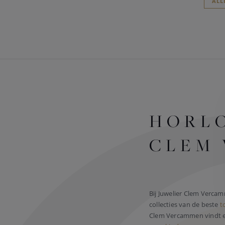
ALL
HORLO
CLEM
Bij Juwelier Clem Verca
collecties van de beste
t
Clem Vercammen vindt el