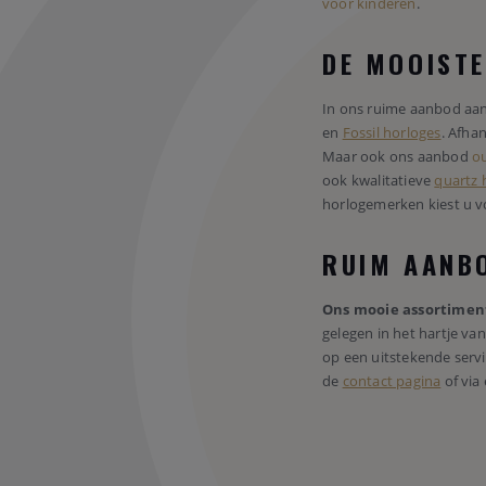
voor kinderen
.
DE MOOIST
In ons ruime aanbod aa
en
Fossil horloges
. Afha
Maar ook ons aanbod
ou
ook kwalitatieve
quartz 
horlogemerken kiest u v
RUIM AANBO
Ons mooie assortimen
gelegen in het hartje va
op een uitstekende servi
de
contact pagina
of via