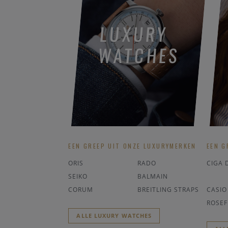
LUXURY
WATCHES
EEN GREEP UIT ONZE LUXURYMERKEN
EEN G
ORIS
RADO
CIGA 
SEIKO
BALMAIN
CORUM
BREITLING STRAPS
CASIO
ROSEF
ALLE LUXURY WATCHES