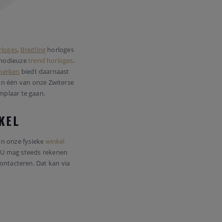
loges
,
Breitling
horloges
modieuze
trend horloges
.
merken
biedt daarnaast
n één van onze Zwiterse
mplaar te gaan.
NKEL
in onze fysieke
winkel
k. U mag steeds rekenen
ontacteren. Dat kan via