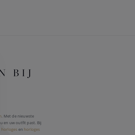
 BIJ
n
. Met de nieuwste
u en uw outfit past. Bij
 horloges
en
horloges