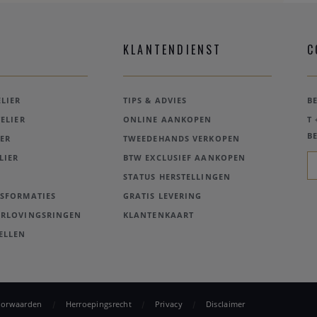
KLANTENDIENST
C
LIER
TIPS & ADVIES
B
ELIER
ONLINE AANKOPEN
T 
BE
ER
TWEEDEHANDS VERKOPEN
LIER
BTW EXCLUSIEF AANKOPEN
STATUS HERSTELLINGEN
NSFORMATIES
GRATIS LEVERING
ERLOVINGSRINGEN
KLANTENKAART
ELLEN
oorwaarden
Herroepingsrecht
Privacy
Disclaimer