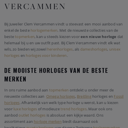
VERCAMMEN
Bij Juwelier Clem Vercammen vindt u steevast een mooi aanbod van
enkel de beste
horlogemerken
. Met de nieuwste collecties van de
beste
topmerken
, kan u steeds kiezen voor
een nieuw horloge
dat
helemaal bij u en uw outfit past. Bij Clem Vercammen vindt elk wat
wils, zo bieden wij zowel
herenhorloges
, als
dameshorloges
,
unisex
horloges
en
horloges voor kinderen
.
DE MOOISTE HORLOGES VAN DE BESTE
MERKEN
In ons ruime aanbod aan
topmerken
ontdekt u onder meer de
nieuwste collecties aan
Omega horloges
,
Breitling
horloges en
Fossil
horloges
. Afhankelijk van welk type horloge u wenst, kan u kiezen
voor
luxe horloges
of modieuze
trend horloges
. Maar ook ons
aanbod
outlet horloges
is absoluut een kijkje waard. Ons
assortiment aan
horloge merken
biedt daarnaast ook
kwalitatieve
quartz horloges
van diverse Zwitserse
horlogemerken
.