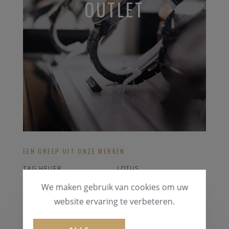
OUTLET
EEN GREEP UIT ONZE MERKEN
TAG HEUER
LOTUS
ORIS
RODANIA
We maken gebruik van cookies om uw
LONGINES
ICE-WATCH
website ervaring te verbeteren.
ALLE OUTLET