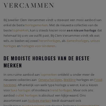
VERCAMMEN
Bij Juwelier Clem Vercammen vindt u steevast een mooi aanbod van
enkel de beste
horlogemerken
. Met de nieuwste collecties van de
beste
topmerken
, kan u steeds kiezen voor
een nieuw horloge
dat
helemaal bij u en uw outfit past. Bij Clem Vercammen vindt elk wat
wils, zo bieden wij zowel
herenhorloges
, als
dameshorloges
,
unisex
horloges
en
horloges voor kinderen
.
DE MOOISTE HORLOGES VAN DE BESTE
MERKEN
In ons ruime aanbod aan
topmerken
ontdekt u onder meer de
nieuwste collecties aan
Omega horloges
,
Breitling
horloges en
Fossil
horloges
. Afhankelijk van welk type horloge u wenst, kan u kiezen
voor
luxe horloges
of modieuze
trend horloges
. Maar ook ons
aanbod
outlet horloges
is absoluut een kijkje waard. Ons
assortiment aan
horloge merken
biedt daarnaast ook
kwalitatieve
quartz horloges
van diverse Zwitserse
horlogemerken
.