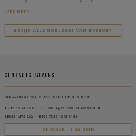
uitvinding is het tourbillon, in 1795 uitgevonden door
Abraham Louis Breguet zelf. Ook introduceerde het merk 's
werelds eerste polshorloge.
BEKIJK ALLE HORLOGES VAN BREGUET
CONTACTGEGEVENS
BERGSTRAAT 151, B-2220 HEIST OP DEN BERG
T +32 15 24 12 65
/
INFO@CLEMVERCAMMEN.BE
BE0421.672.262 -- BE62 7332 1815 6161
DE WINKEL IS NU OPEN!