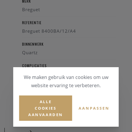
MERK
Breguet
REFERENTIE
Breguet 8400BA/12/A4
BINNENWERK
Quartz
COMPLICATIES
Datum
We maken gebruik van cookies om uw
Quartz
website ervaring te verbeteren.
GARANTIE
ALLE
1 Jaar
COOKIES
AANPASSEN
AANVAARDEN