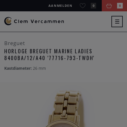
AANMELDEN
0
0
Togg
navig
Breguet
HORLOGE BREGUET MARINE LADIES
8400BA/12/A40 '77716-793-TWDH'
Kastdiameter:
26 mm