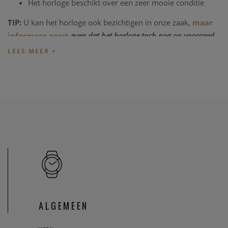
Het horloge beschikt over een zeer mooie conditie
TIP:
U kan het horloge ook bezichtigen in onze zaak,
maar
informeer eerst
even dat het horloge toch nog op voorraad
is en niet net verkocht is.
Heeft u verder vragen ivm de aankoop van dit horloge, kan
u steeds
contact
opnemen met onze zaak.
Onze referentie: 77716/793
ALGEMEEN