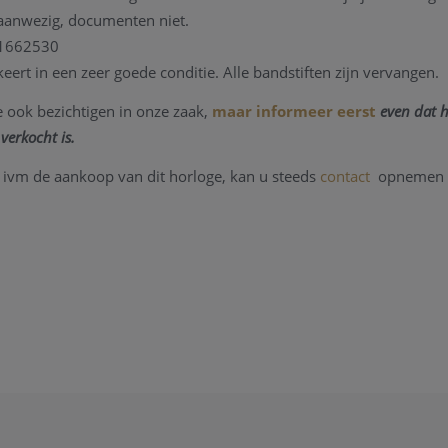
aanwezig, documenten niet.
1662530
eert in een zeer goede conditie. Alle bandstiften zijn vervangen.
 ook bezichtigen in onze zaak,
maar informeer eerst
even dat h
verkocht is.
 ivm de aankoop van dit horloge, kan u steeds
contact
opnemen m
13/805/CV