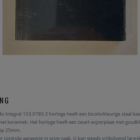
ING
Integral 153.0789.3 horloge heeft een bicolorkleurige staal kas
 met keramiek. Het horloge heeft een zwart wijzerplaat met goudk
 op 25mm.
er controle aanwezig in onze zaak. U kan steeds vrijbijlvend lang