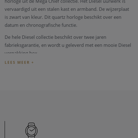
horloge uit de Mega Chief collectie. Het Diesel uurwerk is
vervaardigd uit een stalen kast en armband. De wijzerplaat
is zwart van kleur. Dit quartz horloge beschikt over een
datum en chronografische functie.
De hele Diesel collectie beschikt over twee jaren
fabrieksgarantie, en wordt u geleverd met een mooie Diesel
verpakking box.
Heeft u later een probleem met het horloge, kan u steeds
terecht in ons
horloge atelier
. Ons atelier beschikt over een
horloge hersteldienst waar alle horlogemerken welkom zijn.
Zo kunnen ook wisselstukken besteld worden zoals bv een
nieuwe lederen armband voor het horloge.
Heeft u verder vragen kan u steeds
contact
opnemen.