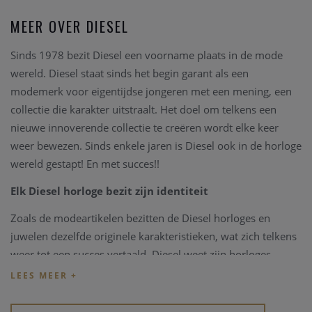
MEER OVER DIESEL
Sinds 1978 bezit Diesel een voorname plaats in de mode
wereld. Diesel staat sinds het begin garant als een
modemerk voor eigentijdse jongeren met een mening, een
collectie die karakter uitstraalt. Het doel om telkens een
nieuwe innoverende collectie te creëren wordt elke keer
weer bewezen. Sinds enkele jaren is Diesel ook in de horloge
wereld gestapt! En met succes!!
Elk Diesel horloge bezit zijn identiteit
Zoals de modeartikelen bezitten de Diesel horloges en
juwelen dezelfde originele karakteristieken, wat zich telkens
weer tot een succes vertaald. Diesel weet zijn horloges
telkens zo te vernieuwen, dat elke jonge man of vrouw zich
aangetrokken voelt en zijn keuze kan vinden in deze horloge
collectie. Elk model bezit zijn identiteit, zodat elk Diesel