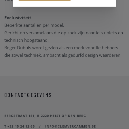
Exclusiviteit
Beperkte aantallen per model.
Gericht op verzamelaars die op zoek zijn naar iets unieks en
technisch hoogstaand.
Roger Dubuis wordt gezien als een merk voor liefhebbers
die zowel techniek, ambacht als gedurfd design waarderen.
CONTACTGEGEVENS
BERGSTRAAT 151, B-2220 HEIST OP DEN BERG
T +32 15 24 12 65
/
INFO@CLEMVERCAMMEN.BE