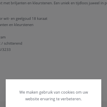
kt met briljanten en kleurstenen. Een uniek en tijdloos juweel in p
or wit- en geelgoud 18 karaat
janten en kleurstenen
gram
t / schitterend
28/3233
eel aanwezig in
onze zaak
en kan vrijblijvend gepast en bezichti
edehands stuk gaat, raden we aan om vooraf even contact op te
ikbaar is.
 broche, of voor algemene informatie, kan u steeds
contact
met 
ag graag.
We maken gebruik van cookies om uw
website ervaring te verbeteren.