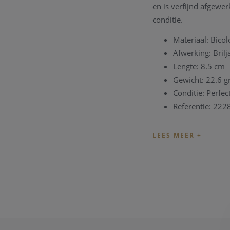
en is verfijnd afgewer
conditie.
Materiaal: Bicol
Afwerking: Bril
Lengte: 8.5 cm
Gewicht: 22.6 
Conditie: Perfec
Referentie: 22
Het juweel is moment
het om een uniek twe
zijn dat het nog besch
Voor vragen over deze
beantwoorden uw vra