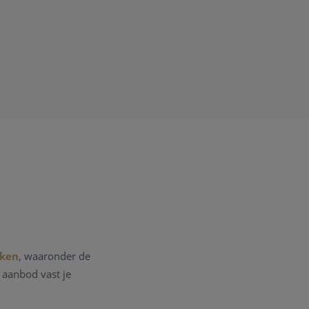
rken
, waaronder de
s aanbod vast je