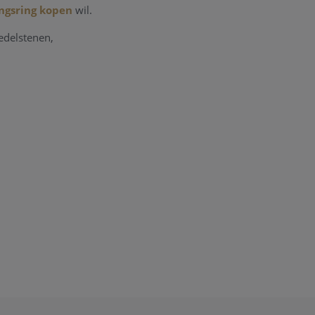
ngsring kopen
wil.
edelstenen,