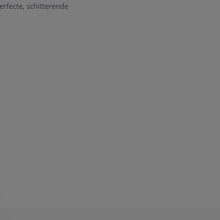
erfecte, schitterende
gd worden. Aangezien
 nemen om zeker te
ons opnemen. Wij