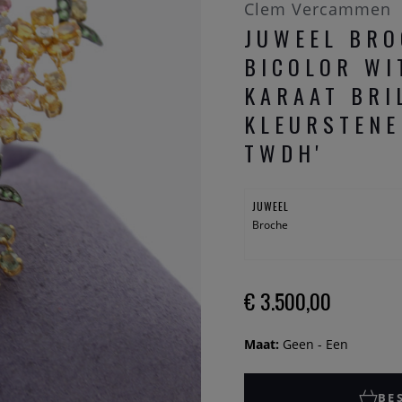
Clem Vercammen
JUWEEL BRO
BICOLOR WI
KARAAT BRI
KLEURSTENE
TWDH'
JUWEEL
Broche
€ 3.500,00
Maat:
Geen - Een
BE