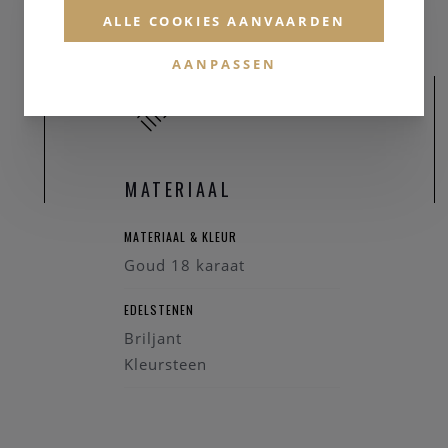
ALLE COOKIES AANVAARDEN
AANPASSEN
MATERIAAL
MATERIAAL & KLEUR
Goud 18 karaat
EDELSTENEN
Briljant
Kleursteen