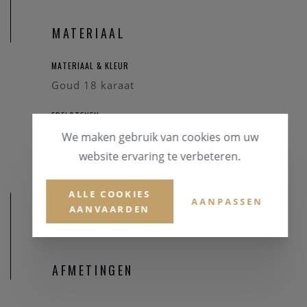
MATERIAAL
MATERIAAL & KLEUR
Goud 18 karaat
EDELSTENEN
Briljant
We maken gebruik van cookies om uw
website ervaring te verbeteren.
ALLE COOKIES
AANPASSEN
AANVAARDEN
AFMETINGEN