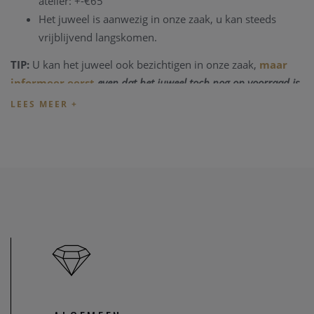
atelier: +-€65
Het juweel is aanwezig in onze zaak, u kan steeds
vrijblijvend langskomen.
TIP:
U kan het juweel ook bezichtigen in onze zaak,
maar
informeer eerst
even dat het juweel toch nog op voorraad is
en niet net verkocht is.
Heeft u verder vragen omtrent dit juweel, of voor alle
andere vragen kan u steeds
contact
nemen. We zullen u
graag te woord staan.
Onze referentie: CV/2058