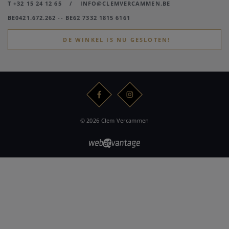
T +32 15 24 12 65
/
INFO@CLEMVERCAMMEN.BE
BE0421.672.262 -- BE62 7332 1815 6161
DE WINKEL IS NU GESLOTEN!
© 2026 Clem Vercammen