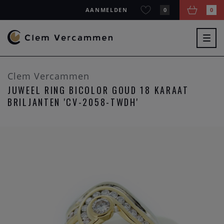
AANMELDEN
0
0
Togg
navig
Clem Vercammen
JUWEEL RING BICOLOR GOUD 18 KARAAT
BRILJANTEN 'CV-2058-TWDH'