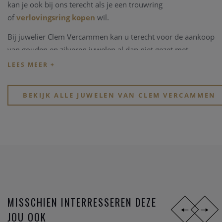
kan je ook bij ons terecht als je een trouwring
of
verlovingsring kopen
wil.
Bij juwelier Clem Vercammen kan u terecht voor de aankoop
van gouden en zilveren juwelen al dan niet gezet met
edelstenen, kleurstenen of in combinaties met parels.
Kijk eens rond op onze website, of breng een bezoekje aan
onze physieke winkel in hartje Heist-op-den-Berg.
BEKIJK ALLE JUWELEN VAN CLEM VERCAMMEN
MISSCHIEN INTERRESSEREN DEZE
JOU OOK