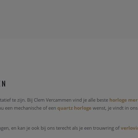
EN
atief te zijn. Bij Clem Vercammen vind je alle beste
horloge me
 nu een mechanische of een
quartz horloge
wenst, je vindt in on
n, en kan je ook bij ons terecht als je een trouwring of
verlovi