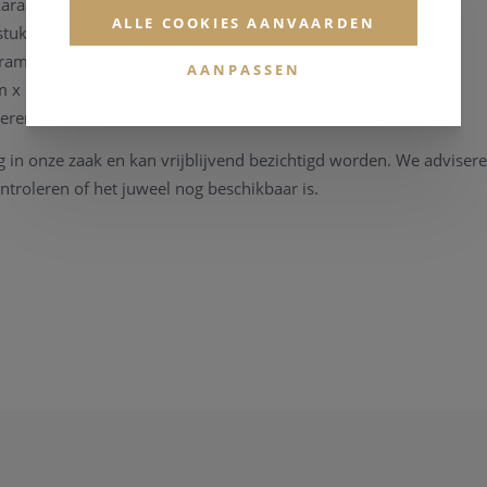
karaat witgoud
ALLE COOKIES AANVAARDEN
stuks
gram
AANPASSEN
cm x 1.9 cm
terende staat
g in onze zaak en kan vrijblijvend bezichtigd worden. We advise
troleren of het juweel nog beschikbaar is.
deze hanger of andere juwelen? Neem gerust
contact
met ons op –
175