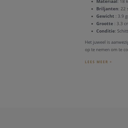
Materiaal
: 18 
Briljanten
: 22 
Gewicht
: 3.9 
Grootte
: 3.3 
Conditie
: Schit
Het juweel is aanwezi
op te nemen om te con
Heeft u vragen over 
verder.
Referentie
: 2194/3