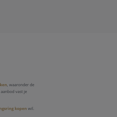
rken
, waaronder de
s aanbod vast je
ngsring kopen
wil.