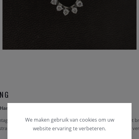
ING
Hanger in 18 Karaat Witgoud met Briljanten
We maken gebruik van cookies om uw
age hanger is vervaardigd uit 18 karaat witgoud en bezet met br
straling en verkeert in een schitterende staat, perfect voor een ver
website ervaring te verbeteren.