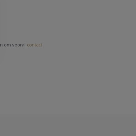
ren om vooraf
contact
 wij helpen u graag