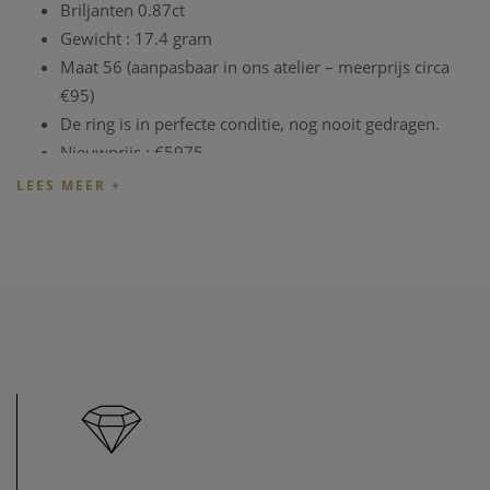
Briljanten 0.87ct
Gewicht : 17.4 gram
Maat 56 (aanpasbaar in ons atelier – meerprijs circa
€95)
De ring is in perfecte conditie, nog nooit gedragen.
Nieuwprijs : €5975
Het juweel is momenteel aanwezig in
onze zaak
en kan
vrijblijvend bezichtigd worden. Aangezien het om een uniek
tweedehands stuk gaat, raden we aan om vooraf even te
informeren of het nog beschikbaar is.
Voor vragen over deze ring of over andere juwelen kan u
steeds
contact
met ons opnemen. Wij helpen u graag verder.