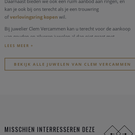
Daarnaast bieden we ook een ruim aanbod aan ringen, en
kan je ook bij ons terecht als je een trouwring
of
verlovingsring kopen
wil.
Bij juwelier Clem Vercammen kan u terecht voor de aankoop
van gouden en zilveren juwelen al dan niet gezet met
edelstenen, kleurstenen of in combinaties met parels.
Kijk eens rond op onze website, of breng een bezoekje aan
onze physieke winkel in hartje Heist-op-den-Berg.
BEKIJK ALLE JUWELEN VAN CLEM VERCAMMEN
MISSCHIEN INTERRESSEREN DEZE