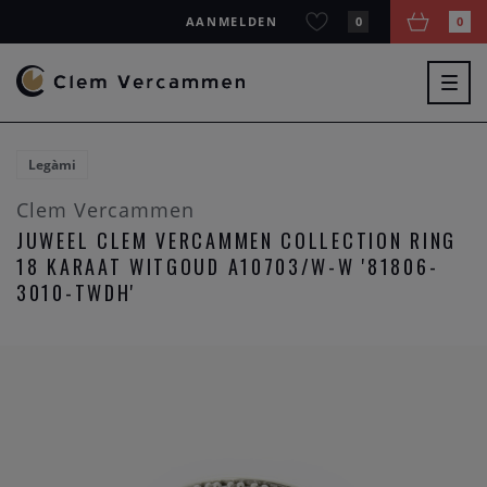
AANMELDEN
0
0
Togg
navig
Legàmi
Clem Vercammen
JUWEEL CLEM VERCAMMEN COLLECTION RING
18 KARAAT WITGOUD A10703/W-W '81806-
3010-TWDH'