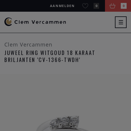
AANMELDEN
0
0
Togg
navig
Clem Vercammen
JUWEEL RING WITGOUD 18 KARAAT
BRILJANTEN 'CV-1366-TWDH'