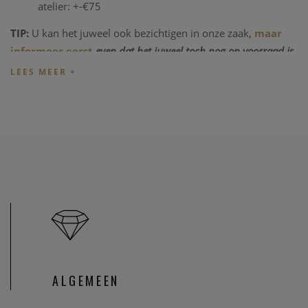
atelier: +-€75
TIP:
U kan het juweel ook bezichtigen in onze zaak,
maar
informeer eerst
even dat het juweel toch nog op voorraad is
en niet net verkocht is.
Heeft u verder vragen omtrent dit juweel, of voor alle
andere vragen kan u steeds
contact
nemen. We zullen u
graag te woord staan.
Onze referentie: CV/1366
ALGEMEEN