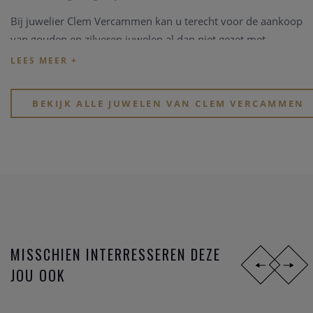
Bij juwelier Clem Vercammen kan u terecht voor de aankoop
van gouden en zilveren juwelen al dan niet gezet met
edelstenen, kleurstenen of in combinaties met parels.
Kijk eens rond op onze website, of breng een bezoekje aan
onze physieke winkel in hartje Heist-op-den-Berg.
BEKIJK ALLE JUWELEN VAN CLEM VERCAMMEN
MISSCHIEN INTERRESSEREN DEZE
JOU OOK