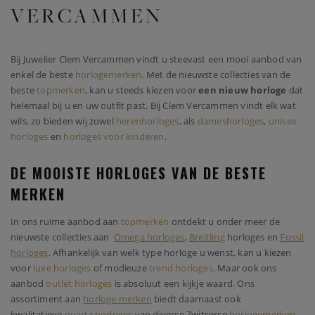
VERCAMMEN
Bij Juwelier Clem Vercammen vindt u steevast een mooi aanbod van
enkel de beste
horlogemerken
. Met de nieuwste collecties van de
beste
topmerken
, kan u steeds kiezen voor
een nieuw horloge
dat
helemaal bij u en uw outfit past. Bij Clem Vercammen vindt elk wat
wils, zo bieden wij zowel
herenhorloges
, als
dameshorloges
,
unisex
horloges
en
horloges voor kinderen
.
DE MOOISTE HORLOGES VAN DE BESTE
MERKEN
In ons ruime aanbod aan
topmerken
ontdekt u onder meer de
nieuwste collecties aan
Omega horloges
,
Breitling
horloges en
Fossil
horloges
. Afhankelijk van welk type horloge u wenst, kan u kiezen
voor
luxe horloges
of modieuze
trend horloges
. Maar ook ons
aanbod
outlet horloges
is absoluut een kijkje waard. Ons
assortiment aan
horloge merken
biedt daarnaast ook
kwalitatieve
quartz horloges
van diverse Zwitserse
horlogemerken
.