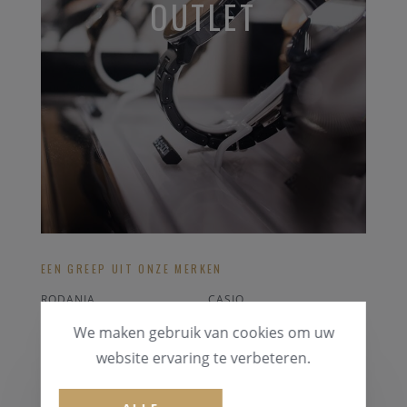
OUTLET
EEN GREEP UIT ONZE MERKEN
RODANIA
CASIO
DIESEL
LONGINES
We maken gebruik van cookies om uw
ICE-WATCH
BREITLING
website ervaring te verbeteren.
ALLE OUTLET