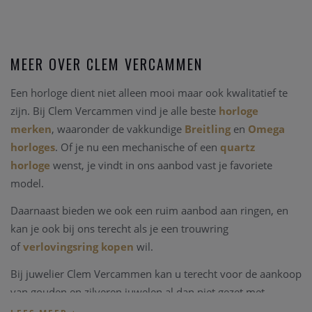
MEER OVER CLEM VERCAMMEN
Een horloge dient niet alleen mooi maar ook kwalitatief te
zijn. Bij Clem Vercammen vind je alle beste
horloge
merken
, waaronder de vakkundige
Breitling
en
Omega
horloges
. Of je nu een mechanische of een
quartz
horloge
wenst, je vindt in ons aanbod vast je favoriete
model.
Daarnaast bieden we ook een ruim aanbod aan ringen, en
kan je ook bij ons terecht als je een trouwring
of
verlovingsring kopen
wil.
Bij juwelier Clem Vercammen kan u terecht voor de aankoop
van gouden en zilveren juwelen al dan niet gezet met
edelstenen, kleurstenen of in combinaties met parels.