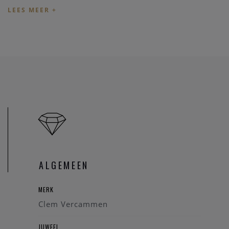
Lengte
: 42 cm
Conditie
: Perfect
Het juweel is momenteel aanwezig in onze zaak en kan
vrijblijvend bezichtigd worden.
Tip
: Neem vooraf even
contact
met ons op om zeker te zijn
dat het collier nog beschikbaar is.
Heeft u vragen over dit juweel, of wenst u bijkomende
informatie? Aarzel niet om ons te
contacteren
— wij helpen
u graag verder.
Referentie
: 91926/2315
ALGEMEEN
MERK
Clem Vercammen
JUWEEL