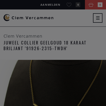
AANMELDEN
0
0
Togg
navig
Clem Vercammen
JUWEEL COLLIER GEELGOUD 18 KARAAT
BRILJANT '91926-2315-TWDH'