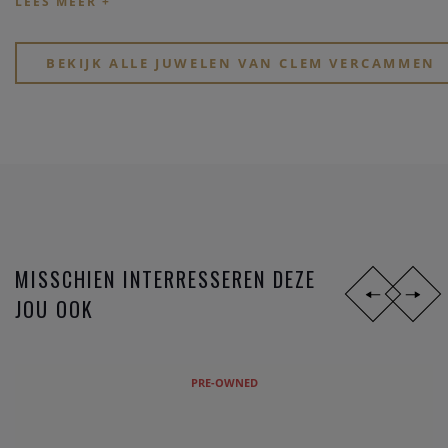
Kijk eens rond op onze website, of breng een bezoekje aan
onze physieke winkel in hartje Heist-op-den-Berg.
BEKIJK ALLE JUWELEN VAN CLEM VERCAMMEN
MISSCHIEN INTERRESSEREN DEZE
JOU OOK
PRE-OWNED