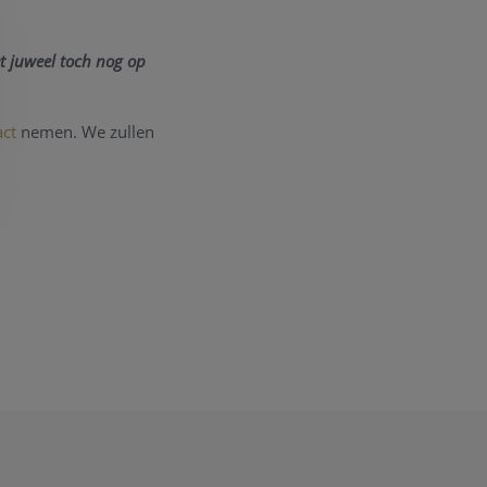
t juweel toch nog op
act
nemen. We zullen