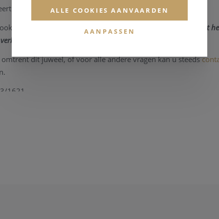
ert in een uitstekende conditie.
ALLE COOKIES AANVAARDEN
ook bezichtigen in onze zaak,
maar informeer eerst
even dat he
AANPASSEN
verkocht is.
 omtrent dit juweel, of voor alle andere vragen kan u steeds
cont
n.
03/1621