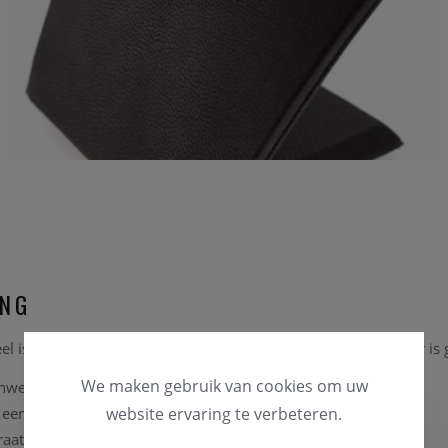
ING
 is een collier, vervaardigd uit geelgoud 18 karaat. De collier is 
We maken gebruik van cookies om uw
nwezig in onze zaak, u kan steeds vrijblijvend langskomen.
t een lengte van 43cm
website ervaring te verbeteren.
raat