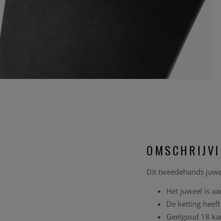
OMSCHRIJV
Dit tweedehands juweel
Het juweel is aa
De ketting heef
Geelgoud 18 ka