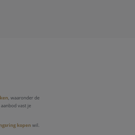
rken
, waaronder de
s aanbod vast je
ngsring kopen
wil.