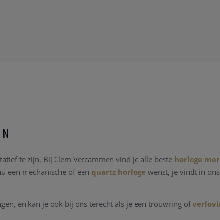
EN
atief te zijn. Bij Clem Vercammen vind je alle beste
horloge me
 nu een mechanische of een
quartz horloge
wenst, je vindt in on
n, en kan je ook bij ons terecht als je een trouwring of
verlovi