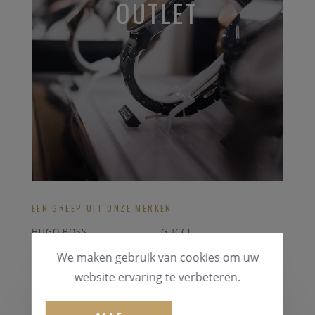
OUTLET
EEN GREEP UIT ONZE MERKEN
HUGO BOSS
GUCCI
ORIS
CASIO
We maken gebruik van cookies om uw
FOSSIL
BELL&ROSS
website ervaring te verbeteren.
ALLE OUTLET