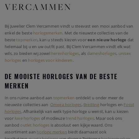
VERCAMMEN
Bij Juwelier Clem Vercammen vindt u steevast een mooi aanbod van
enkel de beste
horlogemerken
. Met de nieuwste collecties van de
beste
topmerken
, kan u steeds kiezen voor
een nieuw horloge
dat
helemaal bij u en uw outfit past. Bij Clem Vercammen vindt elk wat
wils, zo bieden wij zowel
herenhorloges
, als
dameshorloges
,
unisex
horloges
en
horloges voor kinderen
.
DE MOOISTE HORLOGES VAN DE BESTE
MERKEN
In ons ruime aanbod aan
topmerken
ontdekt u onder meer de
nieuwste collecties aan
Omega horloges
,
Breitling
horloges en
Fossil
horloges
. Afhankelijk van welk type horloge u wenst, kan u kiezen
voor
luxe horloges
of modieuze
trend horloges
. Maar ook ons
aanbod
outlet horloges
is absoluut een kijkje waard. Ons
assortiment aan
horloge merken
biedt daarnaast ook
kwalitatieve
quartz horloges
van diverse Zwitserse
horlogemerken
.