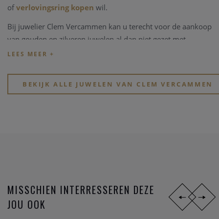
of
verlovingsring kopen
wil.
Bij juwelier Clem Vercammen kan u terecht voor de aankoop
van gouden en zilveren juwelen al dan niet gezet met
edelstenen, kleurstenen of in combinaties met parels.
Kijk eens rond op onze website, of breng een bezoekje aan
onze physieke winkel in hartje Heist-op-den-Berg.
BEKIJK ALLE JUWELEN VAN CLEM VERCAMMEN
MISSCHIEN INTERRESSEREN DEZE
JOU OOK