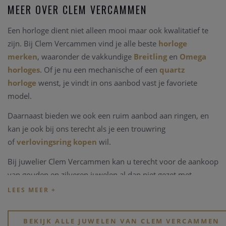
MEER OVER CLEM VERCAMMEN
Een horloge dient niet alleen mooi maar ook kwalitatief te
zijn. Bij Clem Vercammen vind je alle beste
horloge
merken
, waaronder de vakkundige
Breitling
en
Omega
horloges
. Of je nu een mechanische of een
quartz
horloge
wenst, je vindt in ons aanbod vast je favoriete
model.
Daarnaast bieden we ook een ruim aanbod aan ringen, en
kan je ook bij ons terecht als je een trouwring
of
verlovingsring kopen
wil.
Bij juwelier Clem Vercammen kan u terecht voor de aankoop
van gouden en zilveren juwelen al dan niet gezet met
edelstenen, kleurstenen of in combinaties met parels.
Kijk eens rond op onze website, of breng een bezoekje aan
onze physieke winkel in hartje Heist-op-den-Berg.
BEKIJK ALLE JUWELEN VAN CLEM VERCAMMEN