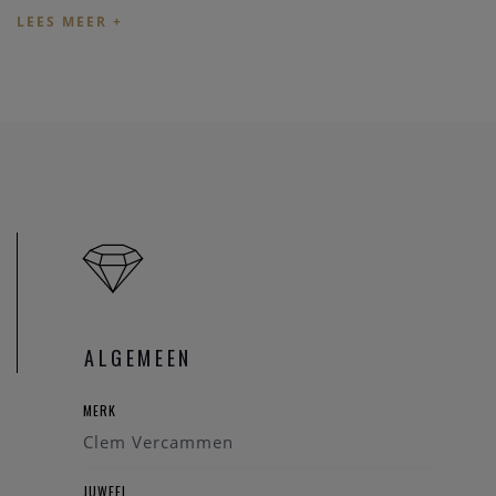
Heeft u verder vragen kan u
contact
nemen, we zullen u
graag een antwoord verzenden.
ALGEMEEN
MERK
Clem Vercammen
JUWEEL