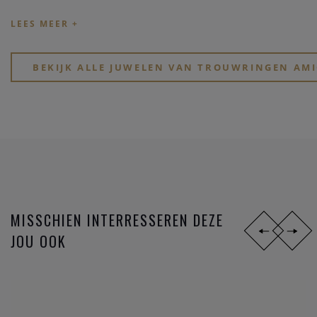
stijlen,
materialen
en
prijsklassen
. Ben je jong en zoek je
goed betaalbare hippe ringen? Of, wil je eindelijk, na zoveel
jaar samenzijn, je partner verrassen met een tijdloos elegant
design?
BEKIJK ALLE JUWELEN VAN TROUWRINGEN AMI
Zoek je een stoere atypische ring in
zwart staal
? Of gewoon
iets dat perfect past bij jullie speciale lifestyle? Of voel je
eerder iets voor de mooie symboliek van het lesbienne-,
homo- of biseksuele tekens?
MISSCHIEN INTERRESSEREN DEZE
JOU OOK