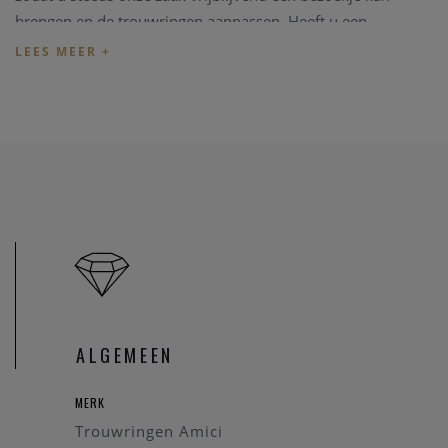
brengen en de trouwringen aanpassen. Heeft u een
specifieke trouwring in gedachten kan u eerst
een bericht
zenden
zodat we kunnen nakijken dat de betreffende
trouwring in onze zaak aanwezig is.
Prijs
De prijzen van de trouwringen volgen de dag (goud) prijs en
schommelen regelmatig. U kan de correcte dagprijs
van
deze trouwring opvragen
.
Online aankopen
Indien u wenst de trouwringen online aan te kopen neemt
u
even contact
op zodat we de juiste informatie; de correcte
ALGEMEEN
en huidige dagprijs van de trouwringen, maat van de ring
(
met behulp van deze
PDF
)
, gravure kunnen bespreken. U
MERK
kan eveneens rekenen op een cadeautje.
Trouwringen Amici