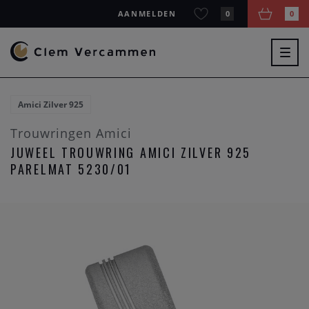
AANMELDEN
0
0
Togg
navig
Amici Zilver 925
Trouwringen Amici
JUWEEL TROUWRING AMICI ZILVER 925
PARELMAT 5230/01