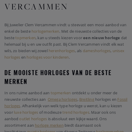
VERCAMMEN
Bij Juwelier Clem Vercammen vindt u steevast een mooi aanbod van
enkel de beste
horlogemerken
. Met de nieuwste collecties van de
beste
topmerken
, kan u steeds kiezen voor
een nieuw horloge
dat
helemaal bij u en uw outfit past. Bij Clem Vercammen vindt elk wat
wils, zo bieden wij zowel
herenhorloges
, als
dameshorloges
,
unisex
horloges
en
horloges voor kinderen
.
DE MOOISTE HORLOGES VAN DE BESTE
MERKEN
In ons ruime aanbod aan
topmerken
ontdekt u onder meer de
nieuwste collecties aan
Omega horloges
,
Breitling
horloges en
Fossil
horloges
. Afhankelijk van welk type horloge u wenst, kan u kiezen
voor
luxe horloges
of modieuze
trend horloges
. Maar ook ons
aanbod
outlet horloges
is absoluut een kijkje waard. Ons
assortiment aan
horloge merken
biedt daarnaast ook
kwalitatieve
quartz horloges
van diverse Zwitserse
horlogemerken
.