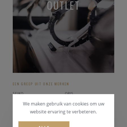
OUTLET
EEN GREEP UIT ONZE MERKEN
SEIKO
ORIS
CHOPARD
BREITLING STRAPS
We maken gebruik van cookies om uw
RODANIA
POLAR ACCESOIRES
website ervaring te verbeteren.
ALLE OUTLET