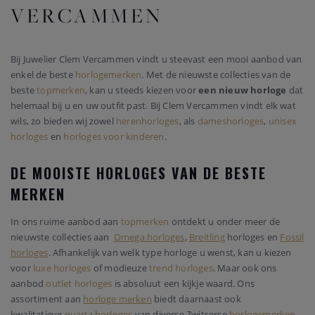
VERCAMMEN
Bij Juwelier Clem Vercammen vindt u steevast een mooi aanbod van
enkel de beste
horlogemerken
. Met de nieuwste collecties van de
beste
topmerken
, kan u steeds kiezen voor
een nieuw horloge
dat
helemaal bij u en uw outfit past. Bij Clem Vercammen vindt elk wat
wils, zo bieden wij zowel
herenhorloges
, als
dameshorloges
,
unisex
horloges
en
horloges voor kinderen
.
DE MOOISTE HORLOGES VAN DE BESTE
MERKEN
In ons ruime aanbod aan
topmerken
ontdekt u onder meer de
nieuwste collecties aan
Omega horloges
,
Breitling
horloges en
Fossil
horloges
. Afhankelijk van welk type horloge u wenst, kan u kiezen
voor
luxe horloges
of modieuze
trend horloges
. Maar ook ons
aanbod
outlet horloges
is absoluut een kijkje waard. Ons
assortiment aan
horloge merken
biedt daarnaast ook
kwalitatieve
quartz horloges
van diverse Zwitserse
horlogemerken
.