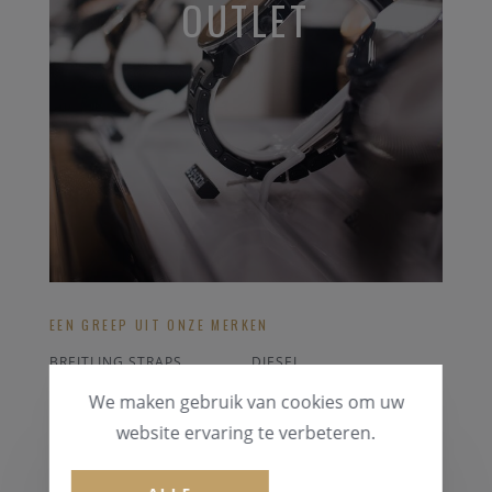
OUTLET
EEN GREEP UIT ONZE MERKEN
BREITLING STRAPS
DIESEL
ORIS
PONTIAC
We maken gebruik van cookies om uw
CASIO
FESTINA
website ervaring te verbeteren.
ALLE OUTLET