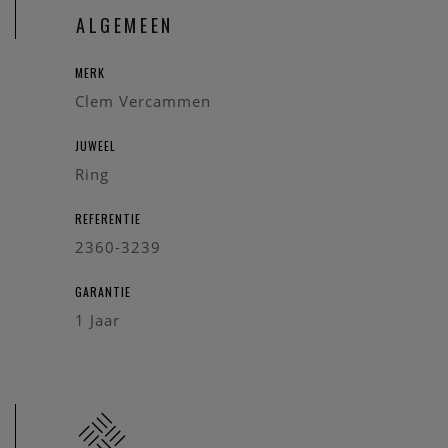
Aarzel niet om ons te
contacteren
– wij helpen u graag
ALGEMEEN
verder.
Referentie
: 2360/3239
MERK
Clem Vercammen
JUWEEL
Ring
REFERENTIE
2360-3239
GARANTIE
1 Jaar