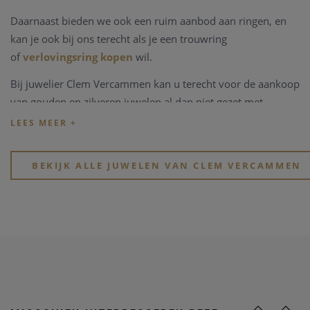
Daarnaast bieden we ook een ruim aanbod aan ringen, en
kan je ook bij ons terecht als je een trouwring
of
verlovingsring kopen
wil.
Bij juwelier Clem Vercammen kan u terecht voor de aankoop
van gouden en zilveren juwelen al dan niet gezet met
edelstenen, kleurstenen of in combinaties met parels.
Kijk eens rond op onze website, of breng een bezoekje aan
onze physieke winkel in hartje Heist-op-den-Berg.
BEKIJK ALLE JUWELEN VAN CLEM VERCAMMEN