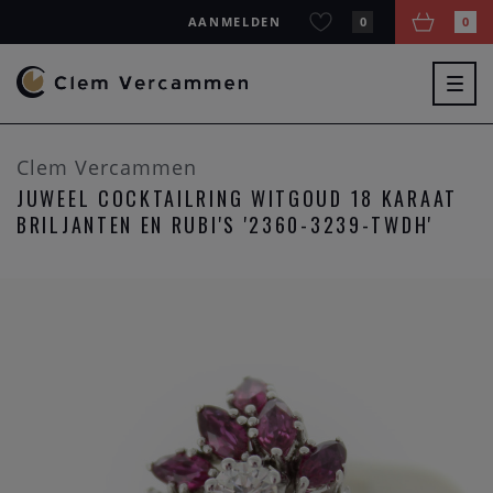
AANMELDEN
0
0
Togg
navig
Clem Vercammen
JUWEEL COCKTAILRING WITGOUD 18 KARAAT
BRILJANTEN EN RUBI'S '2360-3239-TWDH'