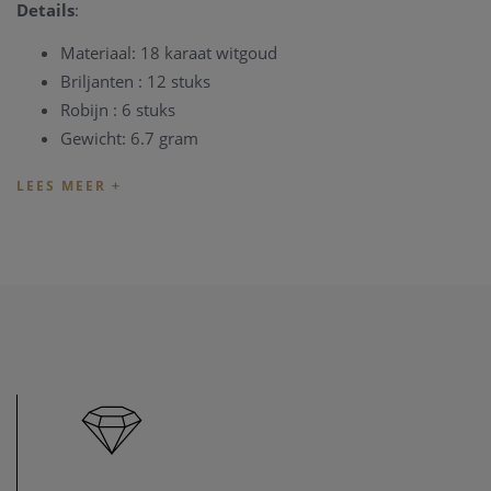
Details
:
Materiaal: 18 karaat witgoud
Briljanten : 12 stuks
Robijn : 6 stuks
Gewicht: 6.7 gram
Ringmaat: 52 (kan aangepast worden in ons atelier, ±
€95)
Conditie: Mooie staat
Het juweel is aanwezig in
onze zaak
, en u bent steeds van
harte welkom om het vrijblijvend te komen bezichtigen.
Tip
:
Informeer
vooraf even om te bevestigen dat het juweel
nog beschikbaar is, aangezien het mogelijk reeds verkocht
is.
Heeft u vragen over deze ring of over andere juwelen uit
onze collectie?