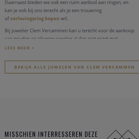
Daarnaast bieden we ook een ruim aanbod aan ringen, en
kan je ook bij ons terecht als je een trouwring
of
verlovingsring kopen
wil.
Bij juwelier Clem Vercammen kan u terecht voor de aankoop
van gouden en zilveren juwelen al dan niet gezet met
edelstenen, kleurstenen of in combinaties met parels.
Kijk eens rond op onze website, of breng een bezoekje aan
onze physieke winkel in hartje Heist-op-den-Berg.
BEKIJK ALLE JUWELEN VAN CLEM VERCAMMEN
MISSCHIEN INTERRESSEREN DEZE