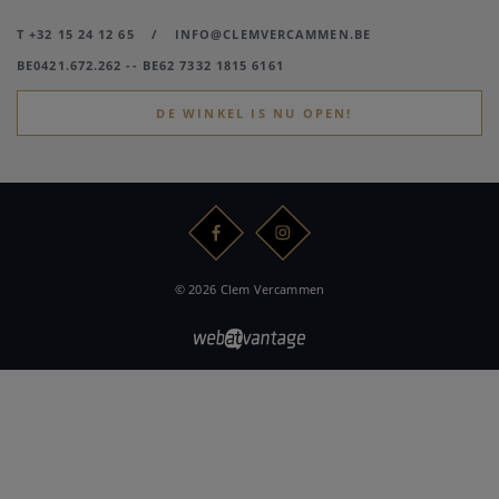
T +32 15 24 12 65
/
INFO@CLEMVERCAMMEN.BE
BE0421.672.262 -- BE62 7332 1815 6161
DE WINKEL IS NU OPEN!
© 2026 Clem Vercammen