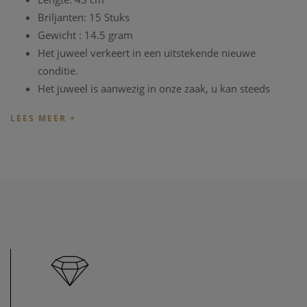
Briljanten: 15 Stuks
Gewicht : 14.5 gram
Het juweel verkeert in een uitstekende nieuwe
conditie.
Het juweel is aanwezig in onze zaak, u kan steeds
vrijblijvend langskomen.
TIP:
U kan het juweel ook bezichtigen in onze zaak,
maar
informeer eerst
even dat het juweel toch nog op voorraad is
en niet net verkocht is.
Heeft u verder vragen omtrent dit juweel, of voor alle
andere vragen kan u steeds
contact
nemen. We zullen u
graag te woord staan.
Onze referentie: 82846/3211