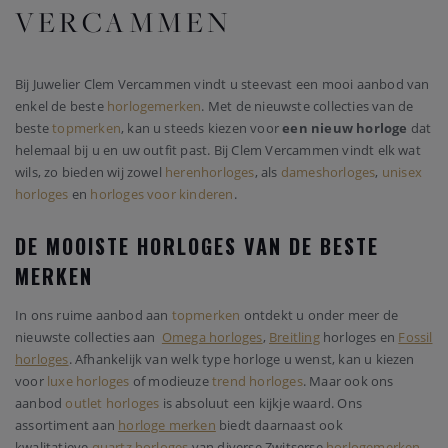
VERCAMMEN
Bij Juwelier Clem Vercammen vindt u steevast een mooi aanbod van
enkel de beste
horlogemerken
. Met de nieuwste collecties van de
beste
topmerken
, kan u steeds kiezen voor
een nieuw horloge
dat
helemaal bij u en uw outfit past. Bij Clem Vercammen vindt elk wat
wils, zo bieden wij zowel
herenhorloges
, als
dameshorloges
,
unisex
horloges
en
horloges voor kinderen
.
DE MOOISTE HORLOGES VAN DE BESTE
MERKEN
In ons ruime aanbod aan
topmerken
ontdekt u onder meer de
nieuwste collecties aan
Omega horloges
,
Breitling
horloges en
Fossil
horloges
. Afhankelijk van welk type horloge u wenst, kan u kiezen
voor
luxe horloges
of modieuze
trend horloges
. Maar ook ons
aanbod
outlet horloges
is absoluut een kijkje waard. Ons
assortiment aan
horloge merken
biedt daarnaast ook
kwalitatieve
quartz horloges
van diverse Zwitserse
horlogemerken
.