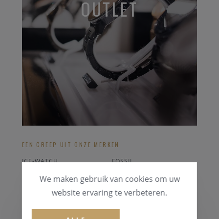
OUTLET
EEN GREEP UIT ONZE MERKEN
ICE-WATCH
FOSSIL
CASIO
SEIKO
We maken gebruik van cookies om uw
HUGO BOSS
BALMAIN
website ervaring te verbeteren.
ALLE OUTLET