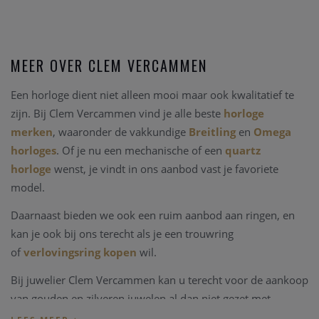
MEER OVER CLEM VERCAMMEN
Een horloge dient niet alleen mooi maar ook kwalitatief te
zijn. Bij Clem Vercammen vind je alle beste
horloge
merken
, waaronder de vakkundige
Breitling
en
Omega
horloges
. Of je nu een mechanische of een
quartz
horloge
wenst, je vindt in ons aanbod vast je favoriete
model.
Daarnaast bieden we ook een ruim aanbod aan ringen, en
kan je ook bij ons terecht als je een trouwring
of
verlovingsring kopen
wil.
Bij juwelier Clem Vercammen kan u terecht voor de aankoop
van gouden en zilveren juwelen al dan niet gezet met
edelstenen, kleurstenen of in combinaties met parels.