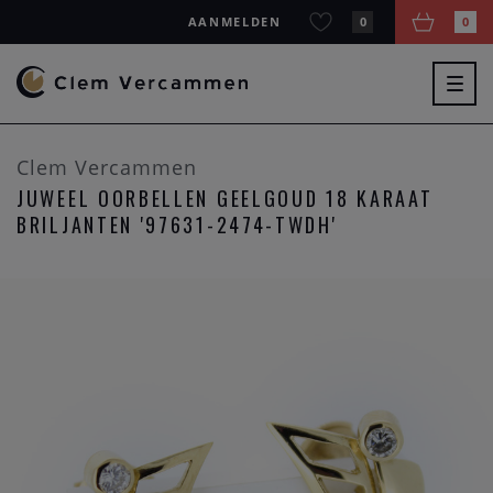
AANMELDEN
0
0
Togg
navig
Clem Vercammen
JUWEEL OORBELLEN GEELGOUD 18 KARAAT
BRILJANTEN '97631-2474-TWDH'