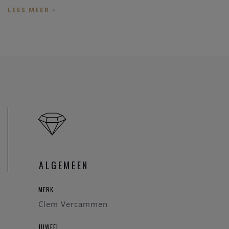
verkeert in een uitstekende conditie en werd zorgvuldig
gecontroleerd door onze vakmensen.
Dit juweel is aanwezig in
onze zaak
en kan vrijblijvend
bezichtigd worden. Wenst u langs te komen, adviseren wij
om vooraf even
contact
op te nemen zodat u zeker bent dat
de oorbellen nog beschikbaar zijn en niet net verkocht
werden.
Heeft u vragen over deze oorbellen of wenst u bijkomende
informatie over een van onze andere juwelen? Aarzel niet
om contact met ons op te nemen. Wij helpen u graag verder
met persoonlijk advies.
ALGEMEEN
Onze referentie
: 97631/2474
MERK
Clem Vercammen
JUWEEL