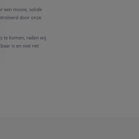
r een mooie, solide
ntroleerd door onze
gs te komen, raden wij
aar is en niet net
e andere juwelen?
lijk advies.