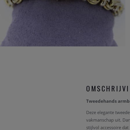
OMSCHRIJV
Tweedehands armba
Deze elegante tweedeh
vakmanschap uit. Dank
stijlvol accessoire da