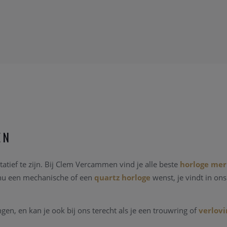
EN
atief te zijn. Bij Clem Vercammen vind je alle beste
horloge me
 nu een mechanische of een
quartz horloge
wenst, je vindt in on
n, en kan je ook bij ons terecht als je een trouwring of
verlovi