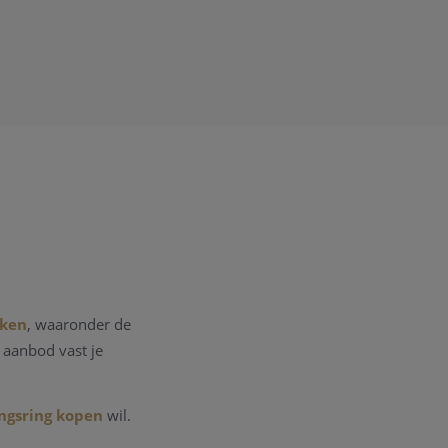
rken
, waaronder de
s aanbod vast je
ngsring kopen
wil.