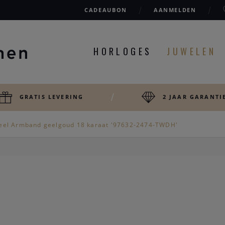
CADEAUBON
AANMELDEN
HORLOGES
JUWELEN
GRATIS LEVERING
2 JAAR GARANTI
eel Armband geelgoud 18 karaat '97632-2474-TWDH'