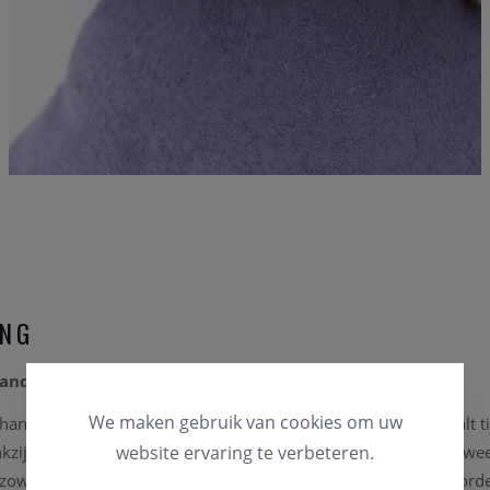
ING
nd in 18 karaat geelgoud
We maken gebruik van cookies om uw
ands armband is vervaardigd uit 18 karaat geelgoud en straalt ti
zij het royale goudgewicht en de verfijnde afwerking is dit juwe
website ervaring te verbeteren.
t zowel dagelijks als bij speciale gelegenheden gedragen kan word