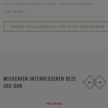
van gouden en zilveren juwelen al dan niet gezet met
edelstenen, kleurstenen of in combinaties met parels.
Kijk eens rond op onze website, of breng een bezoekje aan
onze physieke winkel in hartje Heist-op-den-Berg.
BEKIJK ALLE JUWELEN VAN CLEM VERCAMMEN
MISSCHIEN INTERRESSEREN DEZE
JOU OOK
PRE-OWNED