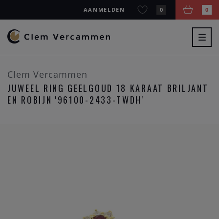
AANMELDEN
0
0
Togg
navig
Clem Vercammen
JUWEEL RING GEELGOUD 18 KARAAT BRILJANT
EN ROBIJN '96100-2433-TWDH'