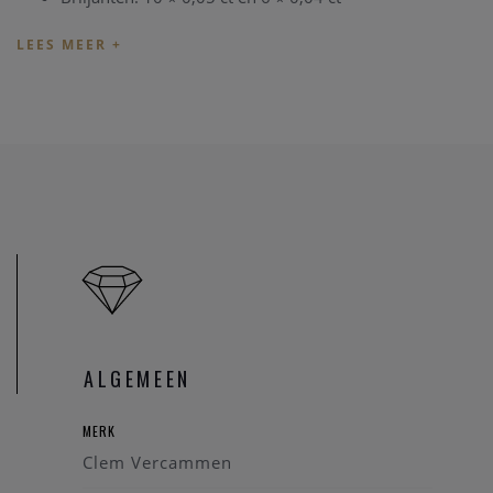
Robijn: 1 stuk – 0,85 ct
Gewicht: 5,9 gram
Ringmaat: 53 (kan aangepast worden in ons atelier, ±
€85)
Conditie: Mooie staat
Het juweel is aanwezig in
onze zaak
, en u bent steeds van
harte welkom om het vrijblijvend te komen bezichtigen.
Tip
:
Informeer
vooraf even om te bevestigen dat het juweel
nog beschikbaar is, aangezien het mogelijk reeds verkocht
is.
Heeft u vragen over deze ring of over andere juwelen uit
ALGEMEEN
onze collectie?
Aarzel niet om ons te
contacteren
– wij helpen u graag
MERK
verder.
Clem Vercammen
Referentie
: 96100/2433