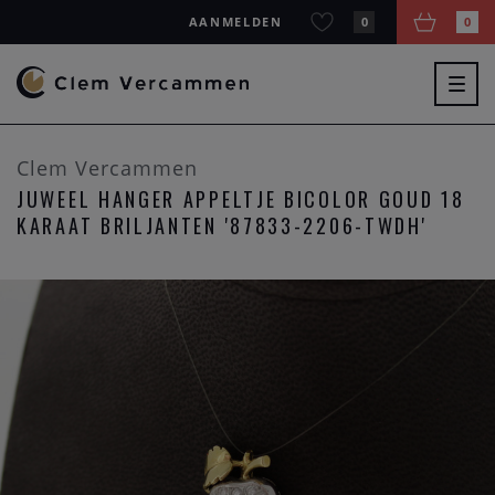
AANMELDEN
0
0
Togg
navig
Clem Vercammen
JUWEEL HANGER APPELTJE BICOLOR GOUD 18
KARAAT BRILJANTEN '87833-2206-TWDH'