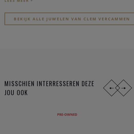
Kijk eens rond op onze website, of breng een bezoekje aan
onze physieke winkel in hartje Heist-op-den-Berg.
BEKIJK ALLE JUWELEN VAN CLEM VERCAMMEN
MISSCHIEN INTERRESSEREN DEZE
JOU OOK
PRE-OWNED