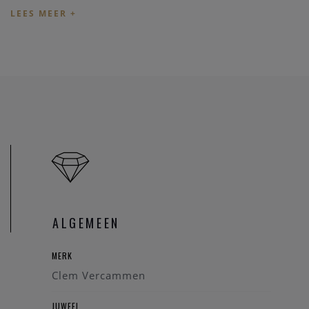
informeer eerst
even dat het juweel toch nog op voorraad is
en niet net verkocht is.
Heeft u verder vragen omtrent dit juweel, of voor alle
andere vragen kan u steeds
contact
nemen. We zullen u
graag te woord staan.
Onze referentie: 87833/2206
ALGEMEEN
MERK
Clem Vercammen
JUWEEL