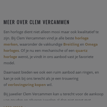
MEER OVER CLEM VERCAMMEN
Een horloge dient niet alleen mooi maar ook kwalitatief te
zijn. Bij Clem Vercammen vind je alle beste
horloge
merken
, waaronder de vakkundige
Breitling
en
Omega
horloges
. Of je nu een mechanische of een
quartz
horloge
wenst, je vindt in ons aanbod vast je favoriete
model.
Daarnaast bieden we ook een ruim aanbod aan ringen, en
kan je ook bij ons terecht als je een trouwring
of
verlovingsring kopen
wil.
Bij juwelier Clem Vercammen kan u terecht voor de aankoop
van gouden en zilveren juwelen al dan niet gezet met
edelstenen, kleurstenen of in combinaties met parels.