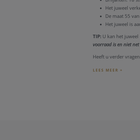
Het juweel verke
De maat 55 van 
Het juweel is aa
TIP:
U kan het juweel 
voorraad is en niet net 
Heeft u verder vragen
u graag te woord staa
Onze referentie: CV/