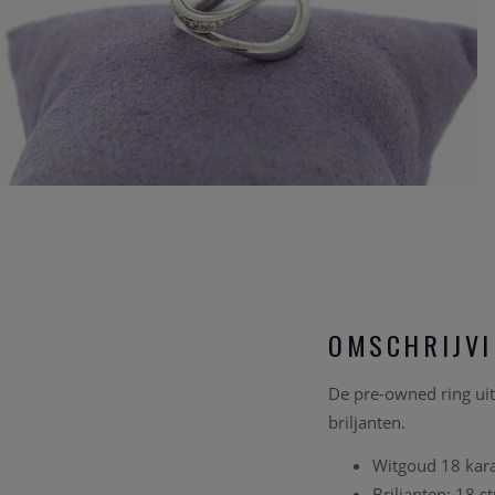
OMSCHRIJV
De pre-owned ring uit 
briljanten.
Witgoud 18 kar
Briljanten: 18 s