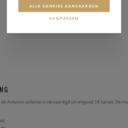
ALLE COOKIES AANVAARDEN
AANPASSEN
ING
de Antonini collectie is vervaardigd uit witgoud 18 karaat. De rin
aat
tuks