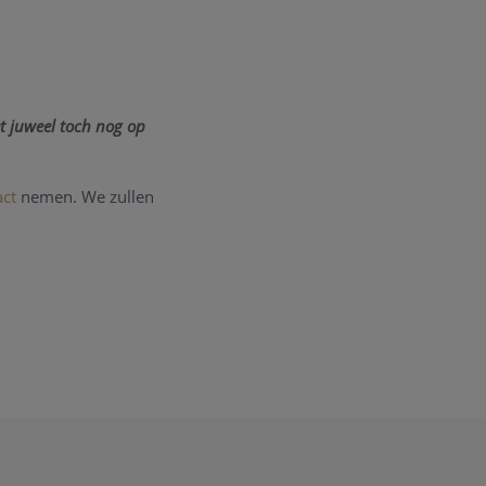
t juweel toch nog op
act
nemen. We zullen