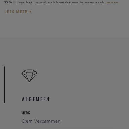
TIP:
U kan het juweel ook bezichtigen in onze zaak,
maar
informeer eerst
even dat het juweel toch nog op voorraad is
en niet net verkocht is.
Heeft u verder vragen omtrent dit juweel, of voor alle
andere vragen kan u steeds
contact
nemen. We zullen u
graag te woord staan.
Onze referentie: 77219/1643
ALGEMEEN
MERK
Clem Vercammen