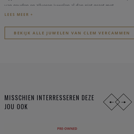
van gouden en zilveren juwelen al dan niet gezet met
edelstenen, kleurstenen of in combinaties met parels.
Kijk eens rond op onze website, of breng een bezoekje aan
onze physieke winkel in hartje Heist-op-den-Berg.
BEKIJK ALLE JUWELEN VAN CLEM VERCAMMEN
MISSCHIEN INTERRESSEREN DEZE
JOU OOK
PRE-OWNED